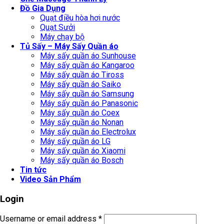
Đồ Gia Dụng
Quạt điều hòa hơi nước
Quạt Sưởi
Máy chạy bộ
Tủ Sấy – Máy Sấy Quần áo
Máy sấy quần áo Sunhouse
Máy sấy quần áo Kangaroo
Máy sấy quần áo Tiross
Máy sấy quần áo Saiko
Máy sấy quần áo Samsung
Máy sấy quần áo Panasonic
Máy sấy quần áo Coex
Máy sấy quần áo Nonan
Máy sấy quần áo Electrolux
Máy sấy quần áo LG
Máy sấy quần áo Xiaomi
Máy sấy quần áo Bosch
Tin tức
Video Sản Phẩm
Login
Username or email address
*