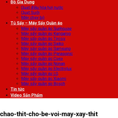
Đồ Gia Dụng
Quạt điều hòa hơi nước
Quạt Sưởi
Máy chạy bộ
Tủ Sấy – Máy Sấy Quần áo
Máy sấy quần áo Sunhouse
Máy sấy quần áo Kangaroo
Máy sấy quần áo Tiross
Máy sấy quần áo Saiko
Máy sấy quần áo Samsung
Máy sấy quần áo Panasonic
Máy sấy quần áo Coex
Máy sấy quần áo Nonan
Máy sấy quần áo Electrolux
Máy sấy quần áo LG
Máy sấy quần áo Xiaomi
Máy sấy quần áo Bosch
Tin tức
Video Sản Phẩm
chao-thit-cho-be-voi-may-xay-thit