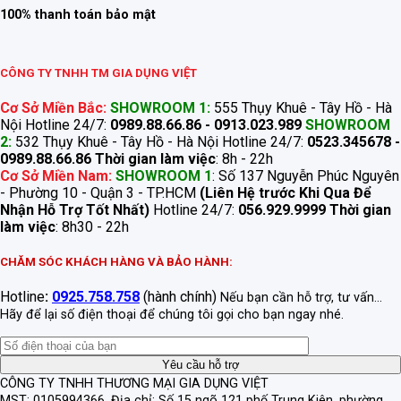
100% thanh toán bảo mật
CÔNG TY TNHH TM GIA DỤNG VIỆT
Cơ Sở Miền Bắc:
SHOWROOM 1:
555 Thụy Khuê - Tây Hồ - Hà
Nội Hotline 24/7:
0989.88.66.86 - 0913.023.989
SHOWROOM
2:
532 Thụy Khuê - Tây Hồ - Hà Nội Hotline 24/7:
0523.345678 -
0989.88.66.86
Thời gian làm việc
: 8h - 22h
Cơ Sở Miền Nam:
SHOWROOM 1
: Số 137 Nguyễn Phúc Nguyên
- Phường 10 - Quận 3 - TP.HCM
(Liên Hệ trước Khi Qua Để
Nhận Hỗ Trợ Tốt Nhất)
Hotline 24/7:
056.929.9999
Thời gian
làm việc
: 8h30 - 22h
CHĂM SÓC KHÁCH HÀNG VÀ BẢO HÀNH:
Hotline
:
0925.758.758
(hành chính)
Nếu bạn cần hỗ trợ, tư vấn...
Hãy để lại số điện thoại để chúng tôi gọi cho bạn ngay nhé.
CÔNG TY TNHH THƯƠNG MẠI GIA DỤNG VIỆT
MST: 0105994366.
Địa chỉ: Số 15 ngõ 121 phố Trung Kiên, phường