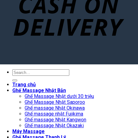
Search
for:
Trang chủ
Ghế Massage Nhật Bản
Ghế Massage Nhật dưới 30 triệu
Ghế Massage Nhật Saporoo
Ghế massage Nhật Okinawa
Ghế massage nhật Fujikima
Ghế massage Nhật Kangwon
Ghế massage Nhật Okazaki
Máy Massage
Ghế Massage Thanh Lý