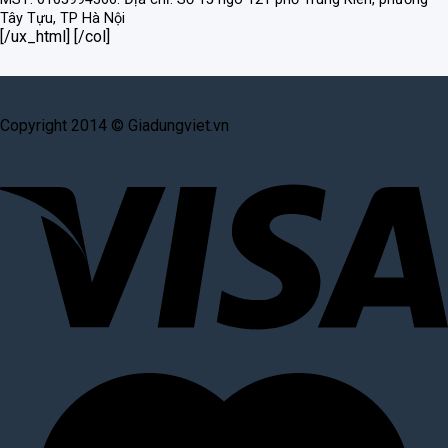
Tây Tựu, TP Hà Nội
[/ux_html] [/col]
Copyright 2014 © Giadungviet.vn