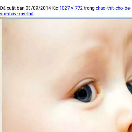
Đã xuất bản
03/09/2014
lúc
1027 × 772
trong
chao-thit-cho-be-
voi-may-xay-thit