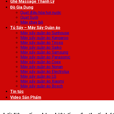
Ghế Massage Thanh Lý
Đồ Gia Dụng
Quạt điều hòa hơi nước
Quạt Sưởi
Máy chạy bộ
Tủ Sấy – Máy Sấy Quần áo
Máy sấy quần áo Sunhouse
Máy sấy quần áo Kangaroo
Máy sấy quần áo Tiross
Máy sấy quần áo Saiko
Máy sấy quần áo Samsung
Máy sấy quần áo Panasonic
Máy sấy quần áo Coex
Máy sấy quần áo Nonan
Máy sấy quần áo Electrolux
Máy sấy quần áo LG
Máy sấy quần áo Xiaomi
Máy sấy quần áo Bosch
Tin tức
Video Sản Phẩm