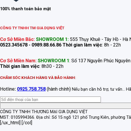
100% thanh toán bảo mật
CÔNG TY TNHH TM GIA DỤNG VIỆT
Cơ Sở Miền Bắc:
SHOWROOM 1:
555 Thụy Khuê - Tây Hồ - Hà N
0523.345678 - 0989.88.66.86
Thời gian làm việc
: 8h - 22h
Cơ Sở Miền Nam:
SHOWROOM 1
: Số 137 Nguyễn Phúc Nguyên
Thời gian làm việc
: 8h30 - 22h
CHĂM SÓC KHÁCH HÀNG VÀ BẢO HÀNH:
Hotline
:
0925.758.758
(hành chính)
Nếu bạn cần hỗ trợ, tư vấn... H
CÔNG TY TNHH THƯƠNG MẠI GIA DỤNG VIỆT
MST: 0105994366.
Địa chỉ: Số 15 ngõ 121 phố Trung Kiên, phường T
[/ux_html] [/col]