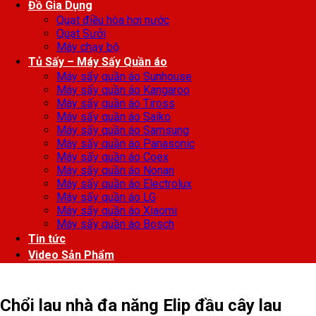
Đồ Gia Dụng
Quạt điều hòa hơi nước
Quạt Sưởi
Máy chạy bộ
Tủ Sấy – Máy Sấy Quần áo
Máy sấy quần áo Sunhouse
Máy sấy quần áo Kangaroo
Máy sấy quần áo Tiross
Máy sấy quần áo Saiko
Máy sấy quần áo Samsung
Máy sấy quần áo Panasonic
Máy sấy quần áo Coex
Máy sấy quần áo Nonan
Máy sấy quần áo Electrolux
Máy sấy quần áo LG
Máy sấy quần áo Xiaomi
Máy sấy quần áo Bosch
Tin tức
Video Sản Phẩm
Chổi lau nhà đa năng Elip đầu cây lau