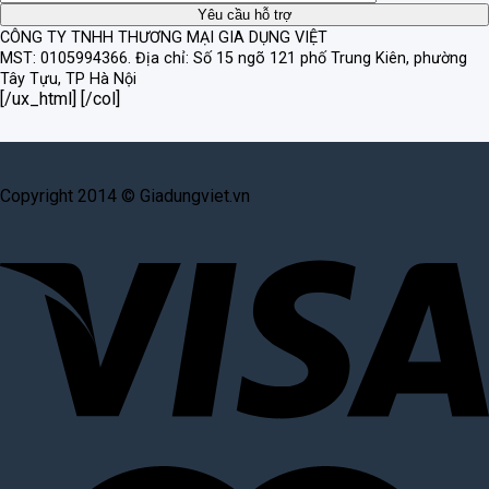
CÔNG TY TNHH THƯƠNG MẠI GIA DỤNG VIỆT
MST: 0105994366.
Địa chỉ: Số 15 ngõ 121 phố Trung Kiên, phường
Tây Tựu, TP Hà Nội
[/ux_html] [/col]
Copyright 2014 © Giadungviet.vn