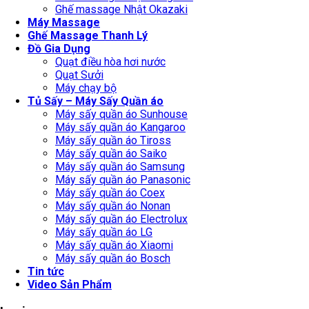
Ghế massage Nhật Okazaki
Máy Massage
Ghế Massage Thanh Lý
Đồ Gia Dụng
Quạt điều hòa hơi nước
Quạt Sưởi
Máy chạy bộ
Tủ Sấy – Máy Sấy Quần áo
Máy sấy quần áo Sunhouse
Máy sấy quần áo Kangaroo
Máy sấy quần áo Tiross
Máy sấy quần áo Saiko
Máy sấy quần áo Samsung
Máy sấy quần áo Panasonic
Máy sấy quần áo Coex
Máy sấy quần áo Nonan
Máy sấy quần áo Electrolux
Máy sấy quần áo LG
Máy sấy quần áo Xiaomi
Máy sấy quần áo Bosch
Tin tức
Video Sản Phẩm