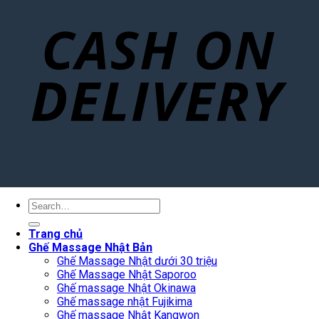
Search
for:
Trang chủ
Ghế Massage Nhật Bản
Ghế Massage Nhật dưới 30 triệu
Ghế Massage Nhật Saporoo
Ghế massage Nhật Okinawa
Ghế massage nhật Fujikima
Ghế massage Nhật Kangwon