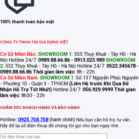
100% thanh toán bảo mật
CÔNG TY TNHH TM GIA DỤNG VIỆT
Cơ Sở Miền Bắc:
SHOWROOM 1:
555 Thụy Khuê - Tây Hồ - Hà
Nội Hotline 24/7:
0989.88.66.86 - 0913.023.989
SHOWROOM
2:
532 Thụy Khuê - Tây Hồ - Hà Nội Hotline 24/7:
0523.345678 -
0989.88.66.86
Thời gian làm việc
: 8h - 22h
Cơ Sở Miền Nam:
SHOWROOM 1
: Số 137 Nguyễn Phúc Nguyên
- Phường 10 - Quận 3 - TP.HCM
(Liên Hệ trước Khi Qua Để
Nhận Hỗ Trợ Tốt Nhất)
Hotline 24/7:
056.929.9999
Thời gian
làm việc
: 8h30 - 22h
CHĂM SÓC KHÁCH HÀNG VÀ BẢO HÀNH:
Hotline
:
0925.758.758
(hành chính)
Nếu bạn cần hỗ trợ, tư vấn...
Hãy để lại số điện thoại để chúng tôi gọi cho bạn ngay nhé.