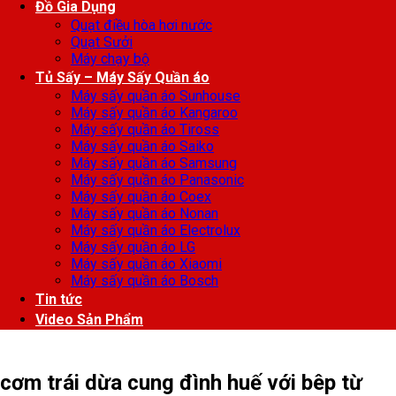
Đồ Gia Dụng
Quạt điều hòa hơi nước
Quạt Sưởi
Máy chạy bộ
Tủ Sấy – Máy Sấy Quần áo
Máy sấy quần áo Sunhouse
Máy sấy quần áo Kangaroo
Máy sấy quần áo Tiross
Máy sấy quần áo Saiko
Máy sấy quần áo Samsung
Máy sấy quần áo Panasonic
Máy sấy quần áo Coex
Máy sấy quần áo Nonan
Máy sấy quần áo Electrolux
Máy sấy quần áo LG
Máy sấy quần áo Xiaomi
Máy sấy quần áo Bosch
Tin tức
Video Sản Phẩm
cơm trái dừa cung đình huế với bêp từ