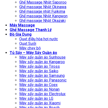
Ghế Massage Nhật Saporoo
Ghế massage Nhật Okinawa
Ghế massage nhật Fujikima
Ghế massage Nhật Kangwon
Ghế massage Nhật Okazaki
Máy Massage
Ghế Massage Thanh Lý
Đồ Gia Dụng
Quạt điều hòa hơi nước
Quạt Sưởi
Máy chạy bộ
Tủ Sấy – Máy Sấy Quần áo
Máy sấy quần áo Sunhouse
Máy sấy quần áo Kangaroo
Máy sấy quần áo Tiross
Máy sấy quần áo Saiko
Máy sấy quần áo Samsung
Máy sấy quần áo Panasonic
Máy sấy quần áo Coex
Máy sấy quần áo Nonan
Máy sấy quần áo Electrolux
Máy sấy quần áo LG
Máy sấy quần áo Xiaomi
Máy sấy quần áo Bosch