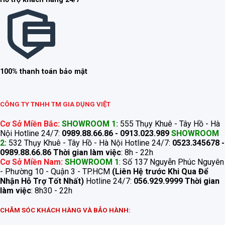
100% thanh toán bảo mật
CÔNG TY TNHH TM GIA DỤNG VIỆT
Cơ Sở Miền Bắc:
SHOWROOM 1:
555 Thụy Khuê - Tây Hồ - Hà
Nội Hotline 24/7:
0989.88.66.86 - 0913.023.989
SHOWROOM
2:
532 Thụy Khuê - Tây Hồ - Hà Nội Hotline 24/7:
0523.345678 -
0989.88.66.86
Thời gian làm việc
: 8h - 22h
Cơ Sở Miền Nam:
SHOWROOM 1
: Số 137 Nguyễn Phúc Nguyên
- Phường 10 - Quận 3 - TP.HCM
(Liên Hệ trước Khi Qua Để
Nhận Hỗ Trợ Tốt Nhất)
Hotline 24/7:
056.929.9999
Thời gian
làm việc
: 8h30 - 22h
CHĂM SÓC KHÁCH HÀNG VÀ BẢO HÀNH: