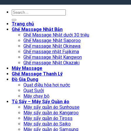
Search
for:
Trang chủ
Ghế Massage Nhật Bản
Ghế Massage Nhật dưới 30 triệu
Ghế Massage Nhật Saporoo
Ghế massage Nhật Okinawa
Ghế massage nhật Fujikima
Ghế massage Nhật Kangwon
Ghế massage Nhật Okazaki
Máy Massage
Ghế Massage Thanh Lý
Đồ Gia Dụng
Quạt điều hòa hơi nước
Quạt Sưởi
Máy chạy bộ
Tủ Sấy – Máy Sấy Quần áo
Máy sấy quần áo Sunhouse
Máy sấy quần áo Kangaroo
Máy sấy quần áo Tiross
Máy sấy quần áo Saiko
Máy sấy quần áo Samsung