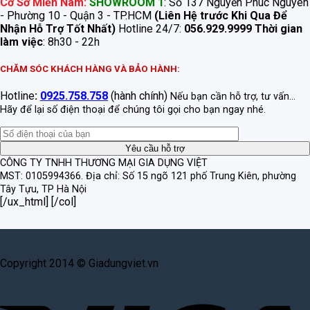
Cơ Sở Miền Nam:
SHOWROOM 1
: Số 137 Nguyễn Phúc Nguyên
- Phường 10 - Quận 3 - TP.HCM
(Liên Hệ trước Khi Qua Để
Nhận Hỗ Trợ Tốt Nhất)
Hotline 24/7:
056.929.9999
Thời gian
làm việc
: 8h30 - 22h
CHĂM SÓC KHÁCH HÀNG VÀ BẢO HÀNH:
Hotline
:
0925.758.758
(hành chính)
Nếu bạn cần hỗ trợ, tư vấn...
Hãy để lại số điện thoại để chúng tôi gọi cho bạn ngay nhé.
CÔNG TY TNHH THƯƠNG MẠI GIA DỤNG VIỆT
MST: 0105994366.
Địa chỉ: Số 15 ngõ 121 phố Trung Kiên, phường
Tây Tựu, TP Hà Nội
[/ux_html] [/col]
Copyright 2014 © Giadungviet.vn