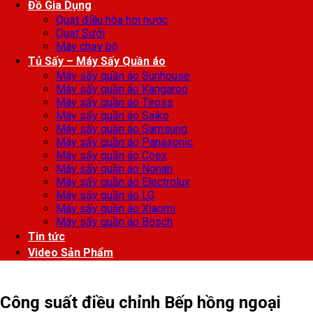
Đồ Gia Dụng
Quạt điều hòa hơi nước
Quạt Sưởi
Máy chạy bộ
Tủ Sấy – Máy Sấy Quần áo
Máy sấy quần áo Sunhouse
Máy sấy quần áo Kangaroo
Máy sấy quần áo Tiross
Máy sấy quần áo Saiko
Máy sấy quần áo Samsung
Máy sấy quần áo Panasonic
Máy sấy quần áo Coex
Máy sấy quần áo Nonan
Máy sấy quần áo Electrolux
Máy sấy quần áo LG
Máy sấy quần áo Xiaomi
Máy sấy quần áo Bosch
Tin tức
Video Sản Phẩm
Công suất điều chỉnh Bếp hồng ngoại