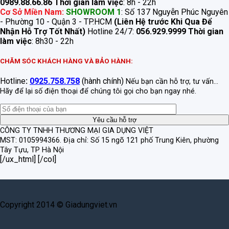
0989.88.66.86
Thời gian làm việc
: 8h - 22h
Cơ Sở Miền Nam:
SHOWROOM 1
: Số 137 Nguyễn Phúc Nguyên
- Phường 10 - Quận 3 - TP.HCM
(Liên Hệ trước Khi Qua Để
Nhận Hỗ Trợ Tốt Nhất)
Hotline 24/7:
056.929.9999
Thời gian
làm việc
: 8h30 - 22h
CHĂM SÓC KHÁCH HÀNG VÀ BẢO HÀNH:
Hotline
:
0925.758.758
(hành chính)
Nếu bạn cần hỗ trợ, tư vấn...
Hãy để lại số điện thoại để chúng tôi gọi cho bạn ngay nhé.
CÔNG TY TNHH THƯƠNG MẠI GIA DỤNG VIỆT
MST: 0105994366.
Địa chỉ: Số 15 ngõ 121 phố Trung Kiên, phường
Tây Tựu, TP Hà Nội
[/ux_html] [/col]
Copyright 2014 © Giadungviet.vn