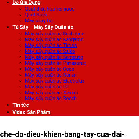
Đồ Gia Dụng
Quạt điều hòa hơi nước
Quạt Sưởi
Máy chạy bộ
Tủ Sấy – Máy Sấy Quần áo
Máy sấy quần áo Sunhouse
Máy sấy quần áo Kangaroo
Máy sấy quần áo Tiross
Máy sấy quần áo Saiko
Máy sấy quần áo Samsung
Máy sấy quần áo Panasonic
Máy sấy quần áo Coex
Máy sấy quần áo Nonan
Máy sấy quần áo Electrolux
Máy sấy quần áo LG
Máy sấy quần áo Xiaomi
Máy sấy quần áo Bosch
Tin tức
Video Sản Phẩm
che-do-dieu-khien-bang-tay-cua-dai-