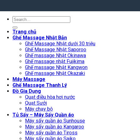
Search
for:
Trang chủ
Ghế Massage Nhật Bản
Ghế Massage Nhật dưới 30 triệu
Ghế Massage Nhật Saporoo
Ghế massage Nhật Okinawa
Ghế massage nhật Fujikima
Ghế massage Nhật Kangwon
Ghế massage Nhật Okazaki
Máy Massage
Ghế Massage Thanh Lý
Đồ Gia Dụng
Quạt điều hòa hơi nước
Quạt Sưởi
Máy chạy bộ
Tủ Sấy – Máy Sấy Quần áo
Máy sấy quần áo Sunhouse
Máy sấy quần áo Kangaroo
Máy sấy quần áo Tiross
Máy sấy quần áo Saiko