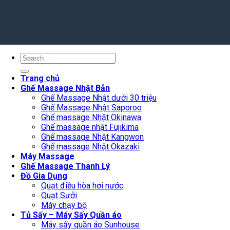
Search
for:
Trang chủ
Ghế Massage Nhật Bản
Ghế Massage Nhật dưới 30 triệu
Ghế Massage Nhật Saporoo
Ghế massage Nhật Okinawa
Ghế massage nhật Fujikima
Ghế massage Nhật Kangwon
Ghế massage Nhật Okazaki
Máy Massage
Ghế Massage Thanh Lý
Đồ Gia Dụng
Quạt điều hòa hơi nước
Quạt Sưởi
Máy chạy bộ
Tủ Sấy – Máy Sấy Quần áo
Máy sấy quần áo Sunhouse