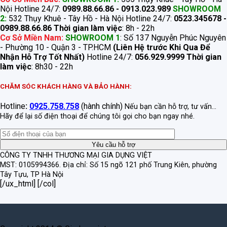
Nội Hotline 24/7:
0989.88.66.86 - 0913.023.989
SHOWROOM
2:
532 Thụy Khuê - Tây Hồ - Hà Nội Hotline 24/7:
0523.345678 -
0989.88.66.86
Thời gian làm việc
: 8h - 22h
Cơ Sở Miền Nam:
SHOWROOM 1
: Số 137 Nguyễn Phúc Nguyên
- Phường 10 - Quận 3 - TP.HCM
(Liên Hệ trước Khi Qua Để
Nhận Hỗ Trợ Tốt Nhất)
Hotline 24/7:
056.929.9999
Thời gian
làm việc
: 8h30 - 22h
CHĂM SÓC KHÁCH HÀNG VÀ BẢO HÀNH:
Hotline
:
0925.758.758
(hành chính)
Nếu bạn cần hỗ trợ, tư vấn...
Hãy để lại số điện thoại để chúng tôi gọi cho bạn ngay nhé.
CÔNG TY TNHH THƯƠNG MẠI GIA DỤNG VIỆT
MST: 0105994366.
Địa chỉ: Số 15 ngõ 121 phố Trung Kiên, phường
Tây Tựu, TP Hà Nội
[/ux_html] [/col]