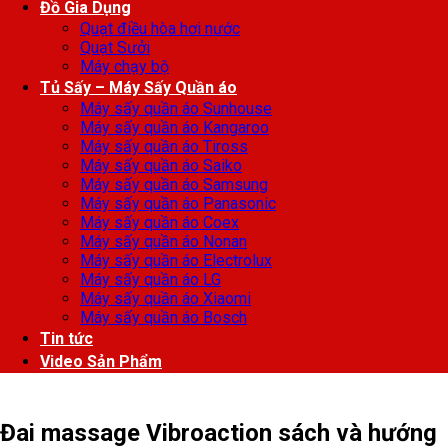
Đồ Gia Dụng
Quạt điều hòa hơi nước
Quạt Sưởi
Máy chạy bộ
Tủ Sấy – Máy Sấy Quần áo
Máy sấy quần áo Sunhouse
Máy sấy quần áo Kangaroo
Máy sấy quần áo Tiross
Máy sấy quần áo Saiko
Máy sấy quần áo Samsung
Máy sấy quần áo Panasonic
Máy sấy quần áo Coex
Máy sấy quần áo Nonan
Máy sấy quần áo Electrolux
Máy sấy quần áo LG
Máy sấy quần áo Xiaomi
Máy sấy quần áo Bosch
Tin tức
Video Sản Phẩm
Đai massage Vibroaction sách và hướng