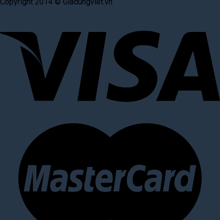
Copyright 2014 © Giadungviet.vn