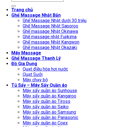
for:
Trang chủ
Ghế Massage Nhật Bản
Ghế Massage Nhật dưới 30 triệu
Ghế Massage Nhật Saporoo
Ghế massage Nhật Okinawa
Ghế massage nhật Fujikima
Ghế massage Nhật Kangwon
Ghế massage Nhật Okazaki
Máy Massage
Ghế Massage Thanh Lý
Đồ Gia Dụng
Quạt điều hòa hơi nước
Quạt Sưởi
Máy chạy bộ
Tủ Sấy – Máy Sấy Quần áo
Máy sấy quần áo Sunhouse
Máy sấy quần áo Kangaroo
Máy sấy quần áo Tiross
Máy sấy quần áo Saiko
Máy sấy quần áo Samsung
Máy sấy quần áo Panasonic
Máy sấy quần áo Coex