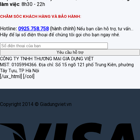
làm việc
: 8h30 - 22h
CHĂM SÓC KHÁCH HÀNG VÀ BẢO HÀNH:
Hotline
:
0925.758.758
(hành chính)
Nếu bạn cần hỗ trợ, tư vấn...
Hãy để lại số điện thoại để chúng tôi gọi cho bạn ngay nhé.
CÔNG TY TNHH THƯƠNG MẠI GIA DỤNG VIỆT
MST: 0105994366.
Địa chỉ: Số 15 ngõ 121 phố Trung Kiên, phường
Tây Tựu, TP Hà Nội
[/ux_html] [/col]
Copyright 2014 © Giadungviet.vn