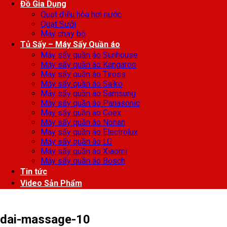
Đồ Gia Dụng
Quạt điều hòa hơi nước
Quạt Sưởi
Máy chạy bộ
Tủ Sấy – Máy Sấy Quần áo
Máy sấy quần áo Sunhouse
Máy sấy quần áo Kangaroo
Máy sấy quần áo Tiross
Máy sấy quần áo Saiko
Máy sấy quần áo Samsung
Máy sấy quần áo Panasonic
Máy sấy quần áo Coex
Máy sấy quần áo Nonan
Máy sấy quần áo Electrolux
Máy sấy quần áo LG
Máy sấy quần áo Xiaomi
Máy sấy quần áo Bosch
Tin tức
Video Sản Phẩm
dai-massage-10