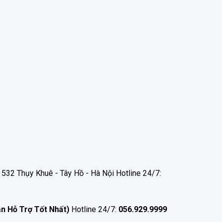
532 Thụy Khuê - Tây Hồ - Hà Nội Hotline 24/7:
ận Hỗ Trợ Tốt Nhất)
Hotline 24/7:
056.929.9999