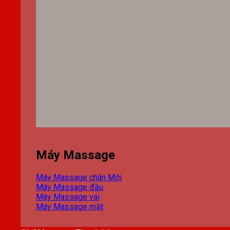
Máy Massage
Máy Massage chân
Máy Massage đầu
Máy Massage vai
Máy Massage mặt