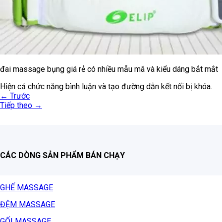
đai massage bụng giá rẻ có nhiều mẫu mã và kiểu dáng bắt mắt
Hiện cả chức năng bình luận và tạo đường dẫn kết nối bị khóa.
←
Trước
Tiếp theo
→
CÁC DÒNG SẢN PHẨM BÁN CHẠY
GHẾ MASSAGE
ĐỆM MASSAGE
GỐI MASSAGE