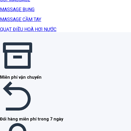
MASSAGE BỤNG
MASSAGE CẦM TAY
QUẠT ĐIỀU HOÀ HƠI NƯỚC
Miễn phí vận chuyển
Đổi hàng miễn phí trong 7 ngày