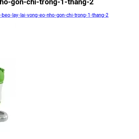
ho-gon-chi-trong-1-thang-2
beo-lay-lai-vong-eo-nho-gon-chi-trong-1-thang-2