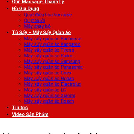
Ghế Massage Thanh Lý
Đồ Gia Dụng
Quạt điều hòa hơi nước
Quạt Sưởi
Máy chạy bộ
Tủ Sấy – Máy Sấy Quần áo
Máy sấy quần áo Sunhouse
Máy sấy quần áo Kangaroo
Máy sấy quần áo Tiross
Máy sấy quần áo Saiko
Máy sấy quần áo Samsung
Máy sấy quần áo Panasonic
Máy sấy quần áo Coex
Máy sấy quần áo Nonan
Máy sấy quần áo Electrolux
Máy sấy quần áo LG
Máy sấy quần áo Xiaomi
Máy sấy quần áo Bosch
Tin tức
Video Sản Phẩm