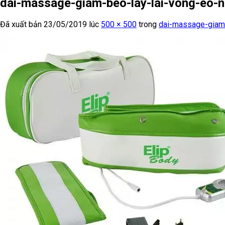
dai-massage-giam-beo-lay-lai-vong-eo-n
Đã xuất bản
23/05/2019
lúc
500 × 500
trong
dai-massage-giam-