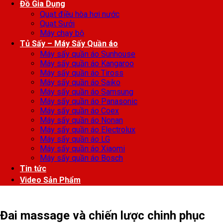
Đồ Gia Dụng
Quạt điều hòa hơi nước
Quạt Sưởi
Máy chạy bộ
Tủ Sấy – Máy Sấy Quần áo
Máy sấy quần áo Sunhouse
Máy sấy quần áo Kangaroo
Máy sấy quần áo Tiross
Máy sấy quần áo Saiko
Máy sấy quần áo Samsung
Máy sấy quần áo Panasonic
Máy sấy quần áo Coex
Máy sấy quần áo Nonan
Máy sấy quần áo Electrolux
Máy sấy quần áo LG
Máy sấy quần áo Xiaomi
Máy sấy quần áo Bosch
Tin tức
Video Sản Phẩm
Đai massage và chiến lược chinh phục