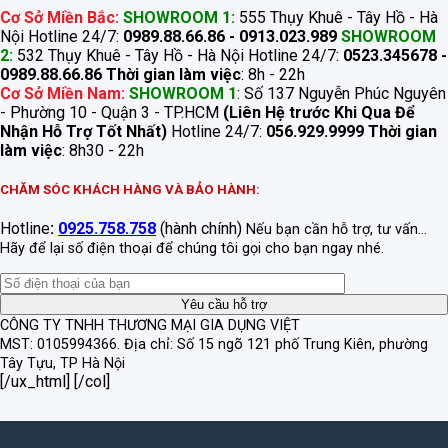
Cơ Sở Miền Bắc:
SHOWROOM 1:
555 Thụy Khuê - Tây Hồ - Hà
Nội Hotline 24/7:
0989.88.66.86 - 0913.023.989
SHOWROOM
2:
532 Thụy Khuê - Tây Hồ - Hà Nội Hotline 24/7:
0523.345678 -
0989.88.66.86
Thời gian làm việc
: 8h - 22h
Cơ Sở Miền Nam:
SHOWROOM 1
: Số 137 Nguyễn Phúc Nguyên
- Phường 10 - Quận 3 - TP.HCM
(Liên Hệ trước Khi Qua Để
Nhận Hỗ Trợ Tốt Nhất)
Hotline 24/7:
056.929.9999
Thời gian
làm việc
: 8h30 - 22h
CHĂM SÓC KHÁCH HÀNG VÀ BẢO HÀNH:
Hotline
:
0925.758.758
(hành chính)
Nếu bạn cần hỗ trợ, tư vấn...
Hãy để lại số điện thoại để chúng tôi gọi cho bạn ngay nhé.
CÔNG TY TNHH THƯƠNG MẠI GIA DỤNG VIỆT
MST: 0105994366.
Địa chỉ: Số 15 ngõ 121 phố Trung Kiên, phường
Tây Tựu, TP Hà Nội
[/ux_html] [/col]