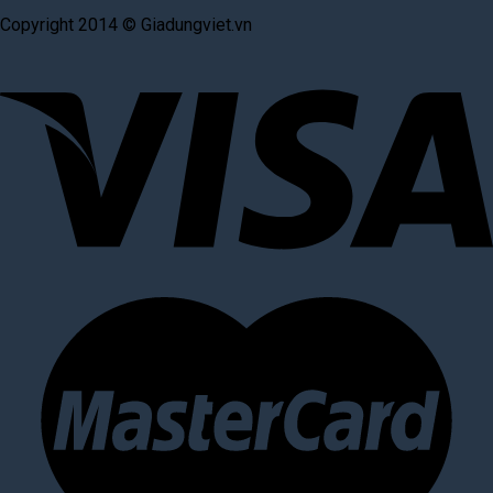
Copyright 2014 © Giadungviet.vn