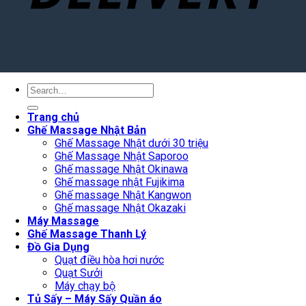
Search
for:
Trang chủ
Ghế Massage Nhật Bản
Ghế Massage Nhật dưới 30 triệu
Ghế Massage Nhật Saporoo
Ghế massage Nhật Okinawa
Ghế massage nhật Fujikima
Ghế massage Nhật Kangwon
Ghế massage Nhật Okazaki
Máy Massage
Ghế Massage Thanh Lý
Đồ Gia Dụng
Quạt điều hòa hơi nước
Quạt Sưởi
Máy chạy bộ
Tủ Sấy – Máy Sấy Quần áo