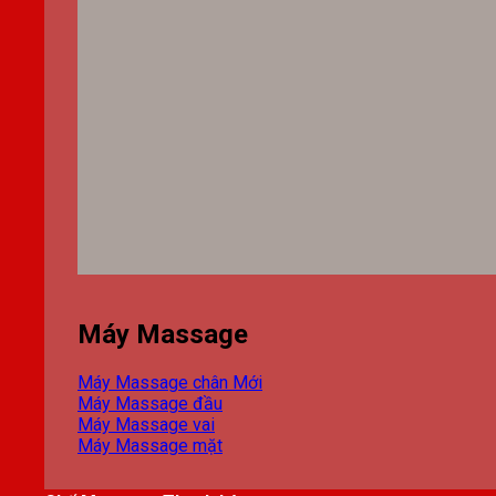
Máy Massage
Máy Massage chân
Máy Massage đầu
Máy Massage vai
Máy Massage mặt