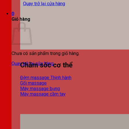
Quay trở lại cửa hàng
0
Giỏ hàng
Chưa có sản phẩm trong giỏ hàng.
Quay trở lại cửa hàng
Chăm sóc cơ thể
Đệm massage
Gối massage
Máy massage bụng
Máy massage cầm tay