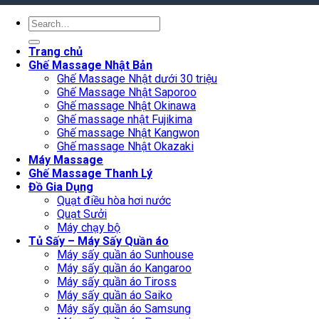
Search
for:
Trang chủ
Ghế Massage Nhật Bản
Ghế Massage Nhật dưới 30 triệu
Ghế Massage Nhật Saporoo
Ghế massage Nhật Okinawa
Ghế massage nhật Fujikima
Ghế massage Nhật Kangwon
Ghế massage Nhật Okazaki
Máy Massage
Ghế Massage Thanh Lý
Đồ Gia Dụng
Quạt điều hòa hơi nước
Quạt Sưởi
Máy chạy bộ
Tủ Sấy – Máy Sấy Quần áo
Máy sấy quần áo Sunhouse
Máy sấy quần áo Kangaroo
Máy sấy quần áo Tiross
Máy sấy quần áo Saiko
Máy sấy quần áo Samsung