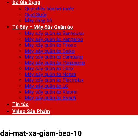
Đồ Gia Dụng
Quạt điều hòa hơi nước
Quạt Sưởi
Máy chạy bộ
Tủ Sấy – Máy Sấy Quần áo
Máy sấy quần áo Sunhouse
Máy sấy quần áo Kangaroo
Máy sấy quần áo Tiross
Máy sấy quần áo Saiko
Máy sấy quần áo Samsung
Máy sấy quần áo Panasonic
Máy sấy quần áo Coex
Máy sấy quần áo Nonan
Máy sấy quần áo Electrolux
Máy sấy quần áo LG
Máy sấy quần áo Xiaomi
Máy sấy quần áo Bosch
Tin tức
Video Sản Phẩm
dai-mat-xa-giam-beo-10