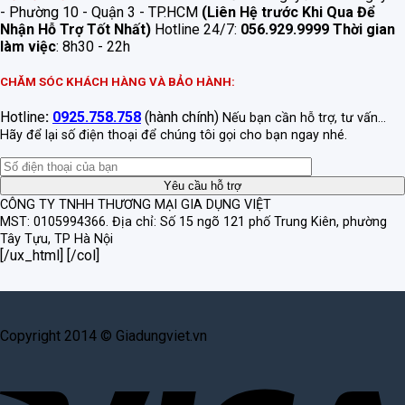
- Phường 10 - Quận 3 - TP.HCM
(Liên Hệ trước Khi Qua Để
Nhận Hỗ Trợ Tốt Nhất)
Hotline 24/7:
056.929.9999
Thời gian
làm việc
: 8h30 - 22h
CHĂM SÓC KHÁCH HÀNG VÀ BẢO HÀNH:
Hotline
:
0925.758.758
(hành chính)
Nếu bạn cần hỗ trợ, tư vấn...
Hãy để lại số điện thoại để chúng tôi gọi cho bạn ngay nhé.
CÔNG TY TNHH THƯƠNG MẠI GIA DỤNG VIỆT
MST: 0105994366.
Địa chỉ: Số 15 ngõ 121 phố Trung Kiên, phường
Tây Tựu, TP Hà Nội
[/ux_html] [/col]
Copyright 2014 © Giadungviet.vn