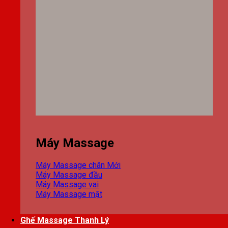
Máy Massage
Máy Massage chân
Máy Massage đầu
Máy Massage vai
Máy Massage mặt
Ghế Massage Thanh Lý