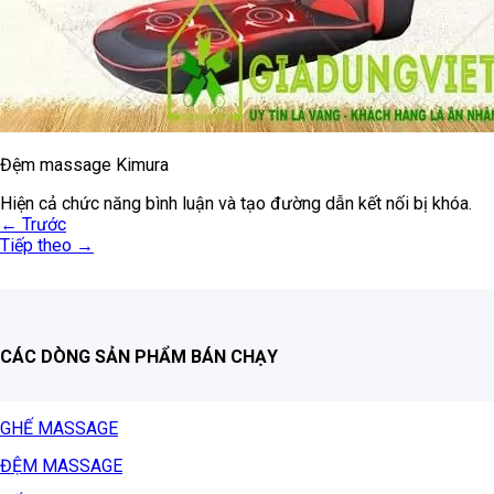
Đệm massage Kimura
Hiện cả chức năng bình luận và tạo đường dẫn kết nối bị khóa.
←
Trước
Tiếp theo
→
CÁC DÒNG SẢN PHẨM BÁN CHẠY
GHẾ MASSAGE
ĐỆM MASSAGE