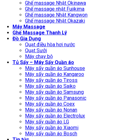
Ghế massage Nhật Okinawa
Ghế massage nhật Fujikima
Ghế massage Nhật Kangwon
Ghế massage Nhật Okazaki
Máy Massage
Ghế Massage Thanh Lý
Đồ Gia Dụng
Quạt điều hòa hơi nước
Quạt Sưởi
Máy chạy bộ
Tủ Sấy – Máy Sấy Quần áo
Máy sấy quần áo Sunhouse
Máy sấy quần áo Kangaroo
Máy sấy quần áo Tiross
Máy sấy quần áo Saiko
Máy sấy quần áo Samsung
Máy sấy quần áo Panasonic
Máy sấy quần áo Coex
Máy sấy quần áo Nonan
Máy sấy quần áo Electrolux
Máy sấy quần áo LG
Máy sấy quần áo Xiaomi
Máy sấy quần áo Bosch
Tin tức