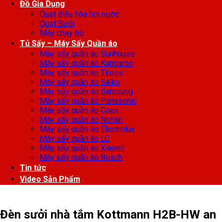
Đồ Gia Dụng
Quạt điều hòa hơi nước
Quạt Sưởi
Máy chạy bộ
Tủ Sấy – Máy Sấy Quần áo
Máy sấy quần áo Sunhouse
Máy sấy quần áo Kangaroo
Máy sấy quần áo Tiross
Máy sấy quần áo Saiko
Máy sấy quần áo Samsung
Máy sấy quần áo Panasonic
Máy sấy quần áo Coex
Máy sấy quần áo Nonan
Máy sấy quần áo Electrolux
Máy sấy quần áo LG
Máy sấy quần áo Xiaomi
Máy sấy quần áo Bosch
Tin tức
Video Sản Phẩm
Đèn sưởi nhà tắm Kottmann H2B-HW an