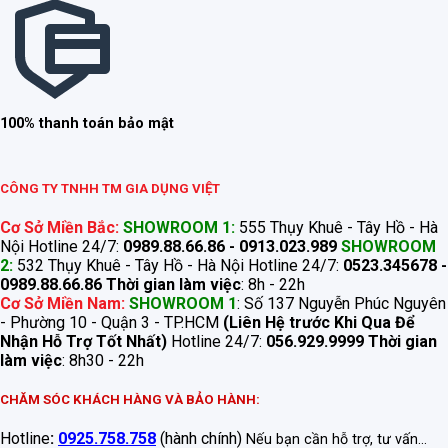
100% thanh toán bảo mật
CÔNG TY TNHH TM GIA DỤNG VIỆT
Cơ Sở Miền Bắc:
SHOWROOM 1:
555 Thụy Khuê - Tây Hồ - Hà
Nội Hotline 24/7:
0989.88.66.86 - 0913.023.989
SHOWROOM
2:
532 Thụy Khuê - Tây Hồ - Hà Nội Hotline 24/7:
0523.345678 -
0989.88.66.86
Thời gian làm việc
: 8h - 22h
Cơ Sở Miền Nam:
SHOWROOM 1
: Số 137 Nguyễn Phúc Nguyên
- Phường 10 - Quận 3 - TP.HCM
(Liên Hệ trước Khi Qua Để
Nhận Hỗ Trợ Tốt Nhất)
Hotline 24/7:
056.929.9999
Thời gian
làm việc
: 8h30 - 22h
CHĂM SÓC KHÁCH HÀNG VÀ BẢO HÀNH:
Hotline
:
0925.758.758
(hành chính)
Nếu bạn cần hỗ trợ, tư vấn...