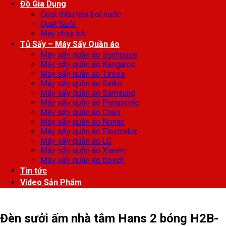
Đồ Gia Dụng
Quạt điều hòa hơi nước
Quạt Sưởi
Máy chạy bộ
Tủ Sấy – Máy Sấy Quần áo
Máy sấy quần áo Sunhouse
Máy sấy quần áo Kangaroo
Máy sấy quần áo Tiross
Máy sấy quần áo Saiko
Máy sấy quần áo Samsung
Máy sấy quần áo Panasonic
Máy sấy quần áo Coex
Máy sấy quần áo Nonan
Máy sấy quần áo Electrolux
Máy sấy quần áo LG
Máy sấy quần áo Xiaomi
Máy sấy quần áo Bosch
Tin tức
Video Sản Phẩm
Đèn sưởi ấm nhà tắm Hans 2 bóng H2B-