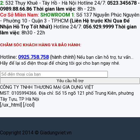
2:
532 Thụy Khuê - Tây Hồ - Hà Nội Hotline 24/7:
0523.345678 -
0989.88.66.86
Thời gian làm việc
: 8h - 22h
Cơ Sở Miền Nam:
SHOWROOM 1
: Số 137 Nguyễn Phúc Nguyên
- Phường 10 - Quận 3 - TP.HCM
(Liên Hệ trước Khi Qua Để
Nhận Hỗ Trợ Tốt Nhất)
Hotline 24/7:
056.929.9999
Thời gian
làm việc
: 8h30 - 22h
CHĂM SÓC KHÁCH HÀNG VÀ BẢO HÀNH:
Hotline
:
0925.758.758
(hành chính)
Nếu bạn cần hỗ trợ, tư vấn...
Hãy để lại số điện thoại để chúng tôi gọi cho bạn ngay nhé.
CÔNG TY TNHH THƯƠNG MẠI GIA DỤNG VIỆT
MST: 0105994366.
Địa chỉ: Số 15 ngõ 121 phố Trung Kiên, phường
Tây Tựu, TP Hà Nội
[/ux_html] [/col]
Copyright 2014 © Giadungviet.vn