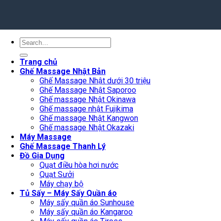
Search
for:
Trang chủ
Ghế Massage Nhật Bản
Ghế Massage Nhật dưới 30 triệu
Ghế Massage Nhật Saporoo
Ghế massage Nhật Okinawa
Ghế massage nhật Fujikima
Ghế massage Nhật Kangwon
Ghế massage Nhật Okazaki
Máy Massage
Ghế Massage Thanh Lý
Đồ Gia Dụng
Quạt điều hòa hơi nước
Quạt Sưởi
Máy chạy bộ
Tủ Sấy – Máy Sấy Quần áo
Máy sấy quần áo Sunhouse
Máy sấy quần áo Kangaroo