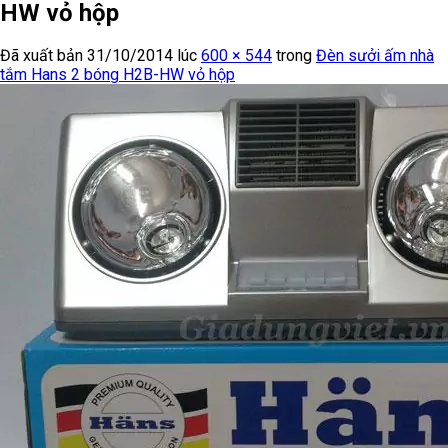
HW vỏ hộp
Đã xuất bản
31/10/2014
lúc
600 × 544
trong
Đèn sưởi ấm nhà
tắm Hans 2 bóng H2B-HW vỏ hộp