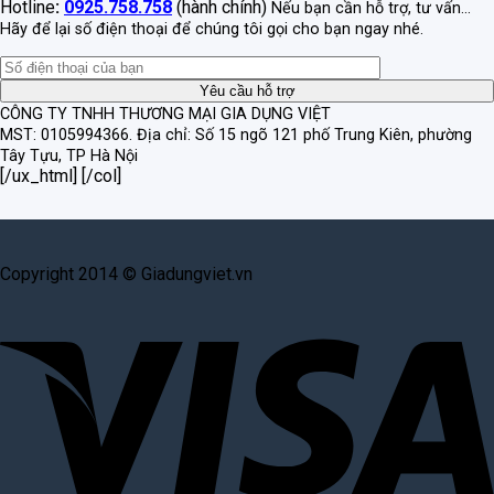
Hotline
:
0925.758.758
(hành chính)
Nếu bạn cần hỗ trợ, tư vấn...
Hãy để lại số điện thoại để chúng tôi gọi cho bạn ngay nhé.
CÔNG TY TNHH THƯƠNG MẠI GIA DỤNG VIỆT
MST: 0105994366.
Địa chỉ: Số 15 ngõ 121 phố Trung Kiên, phường
Tây Tựu, TP Hà Nội
[/ux_html] [/col]
Copyright 2014 © Giadungviet.vn