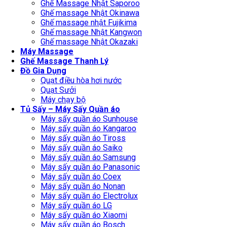
Ghế Massage Nhật Saporoo
Ghế massage Nhật Okinawa
Ghế massage nhật Fujikima
Ghế massage Nhật Kangwon
Ghế massage Nhật Okazaki
Máy Massage
Ghế Massage Thanh Lý
Đồ Gia Dụng
Quạt điều hòa hơi nước
Quạt Sưởi
Máy chạy bộ
Tủ Sấy – Máy Sấy Quần áo
Máy sấy quần áo Sunhouse
Máy sấy quần áo Kangaroo
Máy sấy quần áo Tiross
Máy sấy quần áo Saiko
Máy sấy quần áo Samsung
Máy sấy quần áo Panasonic
Máy sấy quần áo Coex
Máy sấy quần áo Nonan
Máy sấy quần áo Electrolux
Máy sấy quần áo LG
Máy sấy quần áo Xiaomi
Máy sấy quần áo Bosch