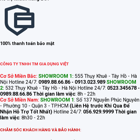
100% thanh toán bảo mật
CÔNG TY TNHH TM GIA DỤNG VIỆT
Cơ Sở Miền Bắc:
SHOWROOM 1:
555 Thụy Khuê - Tây Hồ - Hà
Nội Hotline 24/7:
0989.88.66.86 - 0913.023.989
SHOWROOM
2:
532 Thụy Khuê - Tây Hồ - Hà Nội Hotline 24/7:
0523.345678 -
0989.88.66.86
Thời gian làm việc
: 8h - 22h
Cơ Sở Miền Nam:
SHOWROOM 1
: Số 137 Nguyễn Phúc Nguyên
- Phường 10 - Quận 3 - TP.HCM
(Liên Hệ trước Khi Qua Để
Nhận Hỗ Trợ Tốt Nhất)
Hotline 24/7:
056.929.9999
Thời gian
làm việc
: 8h30 - 22h
CHĂM SÓC KHÁCH HÀNG VÀ BẢO HÀNH: