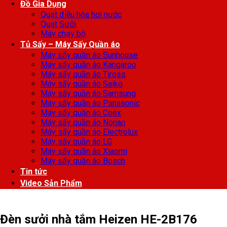
Đồ Gia Dụng
Quạt điều hòa hơi nước
Quạt Sưởi
Máy chạy bộ
Tủ Sấy – Máy Sấy Quần áo
Máy sấy quần áo Sunhouse
Máy sấy quần áo Kangaroo
Máy sấy quần áo Tiross
Máy sấy quần áo Saiko
Máy sấy quần áo Samsung
Máy sấy quần áo Panasonic
Máy sấy quần áo Coex
Máy sấy quần áo Nonan
Máy sấy quần áo Electrolux
Máy sấy quần áo LG
Máy sấy quần áo Xiaomi
Máy sấy quần áo Bosch
Tin tức
Video Sản Phẩm
Đèn sưởi nhà tắm Heizen HE-2B176