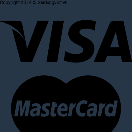
Copyright 2014 © Giadungviet.vn