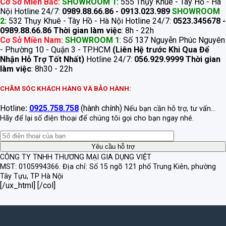
Cơ Sở Miền Bắc:
SHOWROOM 1:
555 Thụy Khuê - Tây Hồ - Hà
Nội Hotline 24/7:
0989.88.66.86 - 0913.023.989
SHOWROOM
2:
532 Thụy Khuê - Tây Hồ - Hà Nội Hotline 24/7:
0523.345678 -
0989.88.66.86
Thời gian làm việc
: 8h - 22h
Cơ Sở Miền Nam:
SHOWROOM 1
: Số 137 Nguyễn Phúc Nguyên
- Phường 10 - Quận 3 - TP.HCM
(Liên Hệ trước Khi Qua Để
Nhận Hỗ Trợ Tốt Nhất)
Hotline 24/7:
056.929.9999
Thời gian
làm việc
: 8h30 - 22h
CHĂM SÓC KHÁCH HÀNG VÀ BẢO HÀNH:
Hotline
:
0925.758.758
(hành chính)
Nếu bạn cần hỗ trợ, tư vấn...
Hãy để lại số điện thoại để chúng tôi gọi cho bạn ngay nhé.
CÔNG TY TNHH THƯƠNG MẠI GIA DỤNG VIỆT
MST: 0105994366.
Địa chỉ: Số 15 ngõ 121 phố Trung Kiên, phường
Tây Tựu, TP Hà Nội
[/ux_html] [/col]