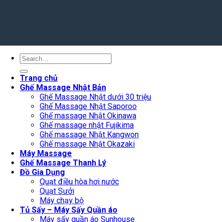
Search
for:
Trang chủ
Ghế Massage Nhật Bản
Ghế Massage Nhật dưới 30 triệu
Ghế Massage Nhật Saporoo
Ghế massage Nhật Okinawa
Ghế massage nhật Fujikima
Ghế massage Nhật Kangwon
Ghế massage Nhật Okazaki
Máy Massage
Ghế Massage Thanh Lý
Đồ Gia Dụng
Quạt điều hòa hơi nước
Quạt Sưởi
Máy chạy bộ
Tủ Sấy – Máy Sấy Quần áo
Máy sấy quần áo Sunhouse