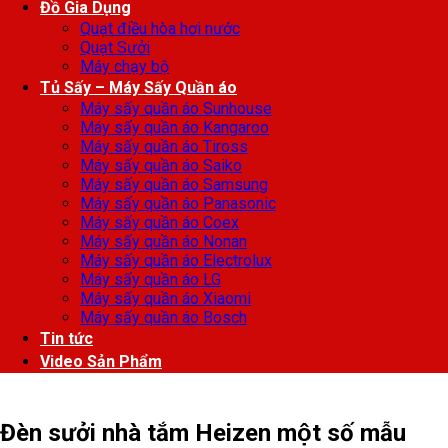
Đồ Gia Dụng
Quạt điều hòa hơi nước
Quạt Sưởi
Máy chạy bộ
Tủ Sấy – Máy Sấy Quần áo
Máy sấy quần áo Sunhouse
Máy sấy quần áo Kangaroo
Máy sấy quần áo Tiross
Máy sấy quần áo Saiko
Máy sấy quần áo Samsung
Máy sấy quần áo Panasonic
Máy sấy quần áo Coex
Máy sấy quần áo Nonan
Máy sấy quần áo Electrolux
Máy sấy quần áo LG
Máy sấy quần áo Xiaomi
Máy sấy quần áo Bosch
Tin tức
Video Sản Phẩm
Đèn sưởi nhà tắm Heizen một số mẫu