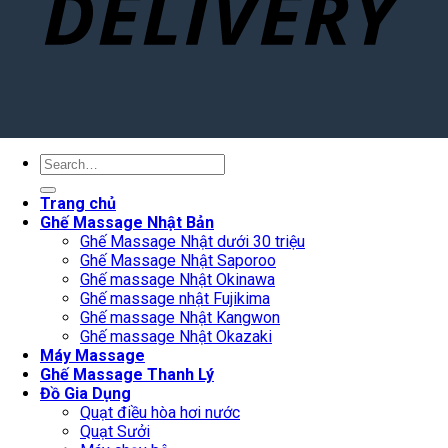
Search
for:
Trang chủ
Ghế Massage Nhật Bản
Ghế Massage Nhật dưới 30 triệu
Ghế Massage Nhật Saporoo
Ghế massage Nhật Okinawa
Ghế massage nhật Fujikima
Ghế massage Nhật Kangwon
Ghế massage Nhật Okazaki
Máy Massage
Ghế Massage Thanh Lý
Đồ Gia Dụng
Quạt điều hòa hơi nước
Quạt Sưởi