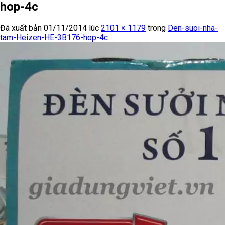
hop-4c
Đã xuất bản
01/11/2014
lúc
2101 × 1179
trong
Den-suoi-nha-
tam-Heizen-HE-3B176-hop-4c