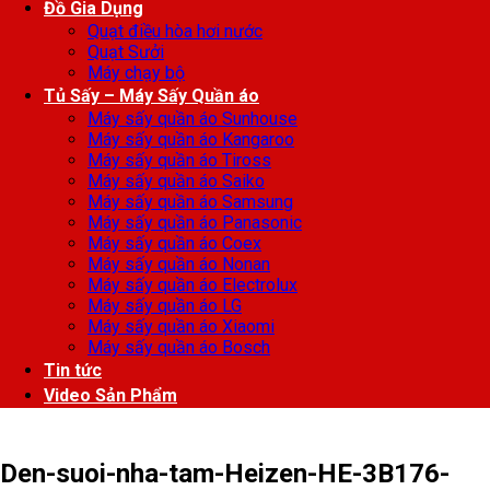
Đồ Gia Dụng
Quạt điều hòa hơi nước
Quạt Sưởi
Máy chạy bộ
Tủ Sấy – Máy Sấy Quần áo
Máy sấy quần áo Sunhouse
Máy sấy quần áo Kangaroo
Máy sấy quần áo Tiross
Máy sấy quần áo Saiko
Máy sấy quần áo Samsung
Máy sấy quần áo Panasonic
Máy sấy quần áo Coex
Máy sấy quần áo Nonan
Máy sấy quần áo Electrolux
Máy sấy quần áo LG
Máy sấy quần áo Xiaomi
Máy sấy quần áo Bosch
Tin tức
Video Sản Phẩm
Den-suoi-nha-tam-Heizen-HE-3B176-