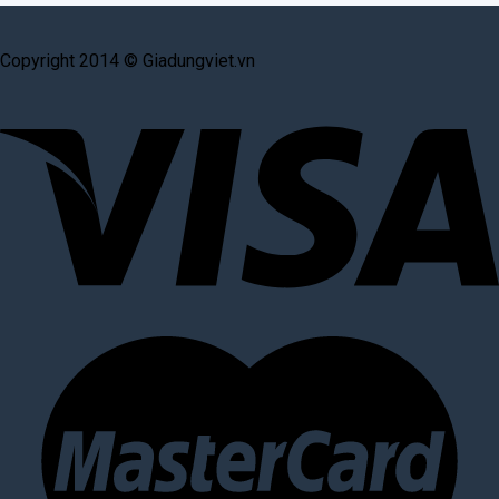
Copyright 2014 © Giadungviet.vn