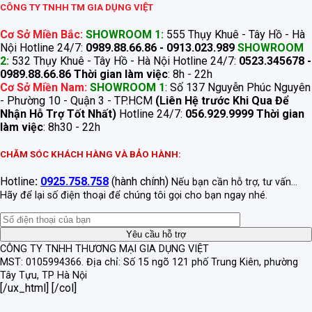
CÔNG TY TNHH TM GIA DỤNG VIỆT
Cơ Sở Miền Bắc:
SHOWROOM 1:
555 Thụy Khuê - Tây Hồ - Hà
Nội Hotline 24/7:
0989.88.66.86 - 0913.023.989
SHOWROOM
2:
532 Thụy Khuê - Tây Hồ - Hà Nội Hotline 24/7:
0523.345678 -
0989.88.66.86
Thời gian làm việc
: 8h - 22h
Cơ Sở Miền Nam:
SHOWROOM 1
: Số 137 Nguyễn Phúc Nguyên
- Phường 10 - Quận 3 - TP.HCM
(Liên Hệ trước Khi Qua Để
Nhận Hỗ Trợ Tốt Nhất)
Hotline 24/7:
056.929.9999
Thời gian
làm việc
: 8h30 - 22h
CHĂM SÓC KHÁCH HÀNG VÀ BẢO HÀNH:
Hotline
:
0925.758.758
(hành chính)
Nếu bạn cần hỗ trợ, tư vấn...
Hãy để lại số điện thoại để chúng tôi gọi cho bạn ngay nhé.
CÔNG TY TNHH THƯƠNG MẠI GIA DỤNG VIỆT
MST: 0105994366.
Địa chỉ: Số 15 ngõ 121 phố Trung Kiên, phường
Tây Tựu, TP Hà Nội
[/ux_html] [/col]