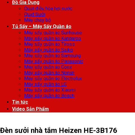
Đồ Gia Dụng
Quạt điều hòa hơi nước
Quạt Sưởi
Máy chạy bộ
Tủ Sấy – Máy Sấy Quần áo
Máy sấy quần áo Sunhouse
Máy sấy quần áo Kangaroo
Máy sấy quần áo Tiross
Máy sấy quần áo Saiko
Máy sấy quần áo Samsung
Máy sấy quần áo Panasonic
Máy sấy quần áo Coex
Máy sấy quần áo Nonan
Máy sấy quần áo Electrolux
Máy sấy quần áo LG
Máy sấy quần áo Xiaomi
Máy sấy quần áo Bosch
Tin tức
Video Sản Phẩm
Đèn sưởi nhà tắm Heizen HE-3B176