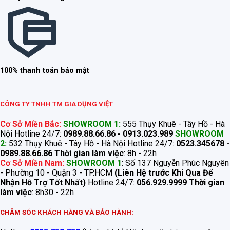
100% thanh toán bảo mật
CÔNG TY TNHH TM GIA DỤNG VIỆT
Cơ Sở Miền Bắc:
SHOWROOM 1:
555 Thụy Khuê - Tây Hồ - Hà
Nội Hotline 24/7:
0989.88.66.86 - 0913.023.989
SHOWROOM
2:
532 Thụy Khuê - Tây Hồ - Hà Nội Hotline 24/7:
0523.345678 -
0989.88.66.86
Thời gian làm việc
: 8h - 22h
Cơ Sở Miền Nam:
SHOWROOM 1
: Số 137 Nguyễn Phúc Nguyên
- Phường 10 - Quận 3 - TP.HCM
(Liên Hệ trước Khi Qua Để
Nhận Hỗ Trợ Tốt Nhất)
Hotline 24/7:
056.929.9999
Thời gian
làm việc
: 8h30 - 22h
CHĂM SÓC KHÁCH HÀNG VÀ BẢO HÀNH: