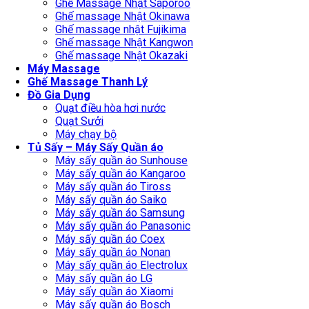
Ghế Massage Nhật Saporoo
Ghế massage Nhật Okinawa
Ghế massage nhật Fujikima
Ghế massage Nhật Kangwon
Ghế massage Nhật Okazaki
Máy Massage
Ghế Massage Thanh Lý
Đồ Gia Dụng
Quạt điều hòa hơi nước
Quạt Sưởi
Máy chạy bộ
Tủ Sấy – Máy Sấy Quần áo
Máy sấy quần áo Sunhouse
Máy sấy quần áo Kangaroo
Máy sấy quần áo Tiross
Máy sấy quần áo Saiko
Máy sấy quần áo Samsung
Máy sấy quần áo Panasonic
Máy sấy quần áo Coex
Máy sấy quần áo Nonan
Máy sấy quần áo Electrolux
Máy sấy quần áo LG
Máy sấy quần áo Xiaomi
Máy sấy quần áo Bosch