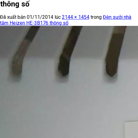
thông số
Đã xuất bản
01/11/2014
lúc
2144 × 1454
trong
Đèn sưởi nhà
tắm Heizen HE-3B176 thông số