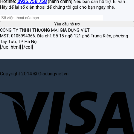
Hotline
:
0925.758.758
(hành chính)
Nếu bạn cần hỗ trợ, tư vấn...
Hãy để lại số điện thoại để chúng tôi gọi cho bạn ngay nhé.
CÔNG TY TNHH THƯƠNG MẠI GIA DỤNG VIỆT
MST: 0105994366.
Địa chỉ: Số 15 ngõ 121 phố Trung Kiên, phường
Tây Tựu, TP Hà Nội
[/ux_html] [/col]
Copyright 2014 © Giadungviet.vn