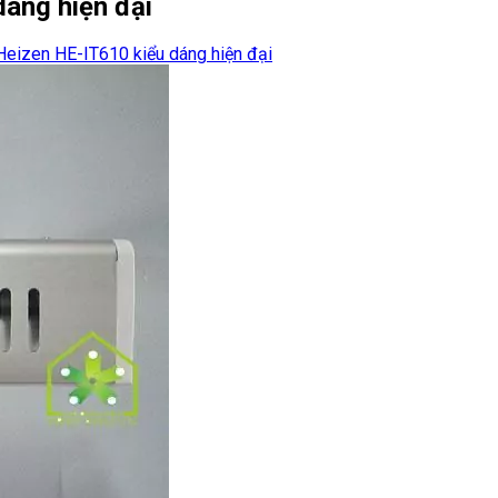
áng hiện đại
Heizen HE-IT610 kiểu dáng hiện đại