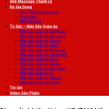
Ghế Massage Thanh Lý
Đồ Gia Dụng
Quạt điều hòa hơi nước
Quạt Sưởi
Máy chạy bộ
Tủ Sấy – Máy Sấy Quần áo
Máy sấy quần áo Sunhouse
Máy sấy quần áo Kangaroo
Máy sấy quần áo Tiross
Máy sấy quần áo Saiko
Máy sấy quần áo Samsung
Máy sấy quần áo Panasonic
Máy sấy quần áo Coex
Máy sấy quần áo Nonan
Máy sấy quần áo Electrolux
Máy sấy quần áo LG
Máy sấy quần áo Xiaomi
Máy sấy quần áo Bosch
Tin tức
Video Sản Phẩm