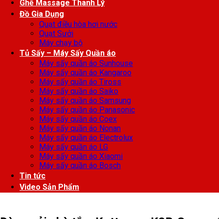
Ghế Massage Thanh Lý
Đồ Gia Dụng
Quạt điều hòa hơi nước
Quạt Sưởi
Máy chạy bộ
Tủ Sấy – Máy Sấy Quần áo
Máy sấy quần áo Sunhouse
Máy sấy quần áo Kangaroo
Máy sấy quần áo Tiross
Máy sấy quần áo Saiko
Máy sấy quần áo Samsung
Máy sấy quần áo Panasonic
Máy sấy quần áo Coex
Máy sấy quần áo Nonan
Máy sấy quần áo Electrolux
Máy sấy quần áo LG
Máy sấy quần áo Xiaomi
Máy sấy quần áo Bosch
Tin tức
Video Sản Phẩm