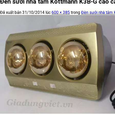
Đèn sưởi nhà tắm Kottmann K3B-G cao c
Đã xuất bản
31/10/2014
lúc
600 × 385
trong
Đèn sưởi nhà tắm 