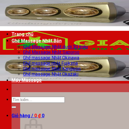
Chuyển
đến
nội
dung
Trang chủ
Ghế Massage Nhật Bản
Ghế Massage Nhật dưới 30 triệu
Ghế Massage Nhật Saporoo
Ghế massage Nhật Okinawa
Ghế massage nhật Fujikima
Ghế massage Nhật Kangwon
Ghế massage Nhật Okazaki
Máy Massage
Tìm
kiếm:
Giỏ hàng /
0
₫
0