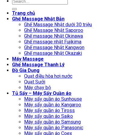
Search
for:
Trang chủ
Ghế Massage Nhật Bản
Ghế Massage Nhật dưới 30 triệu
Ghế Massage Nhật Saporoo
Ghế massage Nhật Okinawa
Ghế massage nhật Fujikima
Ghế massage Nhật Kangwon
Ghế massage Nhật Okazaki
Máy Massage
Ghế Massage Thanh Lý
Đồ Gia Dụng
Quạt điều hòa hơi nước
Quạt Sưởi
Máy chạy bộ
Tủ Sấy – Máy Sấy Quần áo
Máy sấy quần áo Sunhouse
Máy sấy quần áo Kangaroo
Máy sấy quần áo Tiross
Máy sấy quần áo Saiko
Máy sấy quần áo Samsung
Máy sấy quần áo Panasonic
Máy sấy quần áo Coex