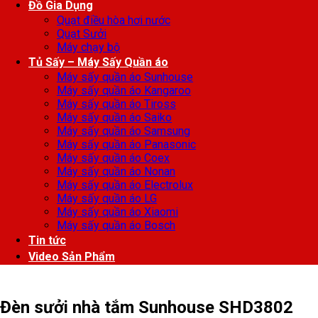
Đồ Gia Dụng
Quạt điều hòa hơi nước
Quạt Sưởi
Máy chạy bộ
Tủ Sấy – Máy Sấy Quần áo
Máy sấy quần áo Sunhouse
Máy sấy quần áo Kangaroo
Máy sấy quần áo Tiross
Máy sấy quần áo Saiko
Máy sấy quần áo Samsung
Máy sấy quần áo Panasonic
Máy sấy quần áo Coex
Máy sấy quần áo Nonan
Máy sấy quần áo Electrolux
Máy sấy quần áo LG
Máy sấy quần áo Xiaomi
Máy sấy quần áo Bosch
Tin tức
Video Sản Phẩm
Đèn sưởi nhà tắm Sunhouse SHD3802