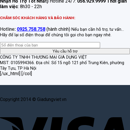
Nhận Hỗ Trợ Tốt Nhất)
Hotline 24/7:
056.929.9999
Thời gian
làm việc
: 8h30 - 22h
CHĂM SÓC KHÁCH HÀNG VÀ BẢO HÀNH:
Hotline
:
0925.758.758
(hành chính)
Nếu bạn cần hỗ trợ, tư vấn...
Hãy để lại số điện thoại để chúng tôi gọi cho bạn ngay nhé.
CÔNG TY TNHH THƯƠNG MẠI GIA DỤNG VIỆT
MST: 0105994366.
Địa chỉ: Số 15 ngõ 121 phố Trung Kiên, phường
Tây Tựu, TP Hà Nội
[/ux_html] [/col]
Copyright 2014 © Giadungviet.vn