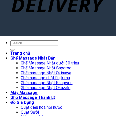
Search
for:
Trang chủ
Ghế Massage Nhật Bản
Ghế Massage Nhật dưới 30 triệu
Ghế Massage Nhật Saporoo
Ghế massage Nhật Okinawa
Ghế massage nhật Fujikima
Ghế massage Nhật Kangwon
Ghế massage Nhật Okazaki
Máy Massage
Ghế Massage Thanh Lý
Đồ Gia Dụng
Quạt điều hòa hơi nước
Quạt Sưởi