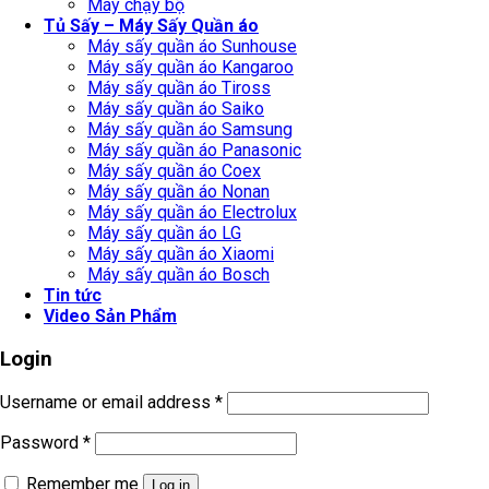
Máy chạy bộ
Tủ Sấy – Máy Sấy Quần áo
Máy sấy quần áo Sunhouse
Máy sấy quần áo Kangaroo
Máy sấy quần áo Tiross
Máy sấy quần áo Saiko
Máy sấy quần áo Samsung
Máy sấy quần áo Panasonic
Máy sấy quần áo Coex
Máy sấy quần áo Nonan
Máy sấy quần áo Electrolux
Máy sấy quần áo LG
Máy sấy quần áo Xiaomi
Máy sấy quần áo Bosch
Tin tức
Video Sản Phẩm
Login
Username or email address
*
Password
*
Remember me
Log in