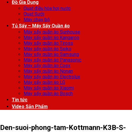
Đồ Gia Dụng
Quạt điều hòa hơi nước
Quạt Sưởi
Máy chạy bộ
Tủ Sấy – Máy Sấy Quần áo
Máy sấy quần áo Sunhouse
Máy sấy quần áo Kangaroo
Máy sấy quần áo Tiross
Máy sấy quần áo Saiko
Máy sấy quần áo Samsung
Máy sấy quần áo Panasonic
Máy sấy quần áo Coex
Máy sấy quần áo Nonan
Máy sấy quần áo Electrolux
Máy sấy quần áo LG
Máy sấy quần áo Xiaomi
Máy sấy quần áo Bosch
Tin tức
Video Sản Phẩm
Den-suoi-phong-tam-Kottmann-K3B-S-