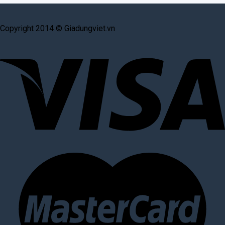
Copyright 2014 © Giadungviet.vn