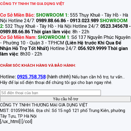
CÔNG TY TNHH TM GIA DỤNG VIỆT
Cơ Sở Miền Bắc:
SHOWROOM 1:
555 Thụy Khuê - Tây Hồ - Hà
Nội Hotline 24/7:
0989.88.66.86 - 0913.023.989
SHOWROOM
2:
532 Thụy Khuê - Tây Hồ - Hà Nội Hotline 24/7:
0523.345678 -
0989.88.66.86
Thời gian làm việc
: 8h - 22h
Cơ Sở Miền Nam:
SHOWROOM 1
: Số 137 Nguyễn Phúc Nguyên
- Phường 10 - Quận 3 - TP.HCM
(Liên Hệ trước Khi Qua Để
Nhận Hỗ Trợ Tốt Nhất)
Hotline 24/7:
056.929.9999
Thời gian
làm việc
: 8h30 - 22h
CHĂM SÓC KHÁCH HÀNG VÀ BẢO HÀNH:
Hotline
:
0925.758.758
(hành chính)
Nếu bạn cần hỗ trợ, tư vấn...
Hãy để lại số điện thoại để chúng tôi gọi cho bạn ngay nhé.
CÔNG TY TNHH THƯƠNG MẠI GIA DỤNG VIỆT
MST: 0105994366.
Địa chỉ: Số 15 ngõ 121 phố Trung Kiên, phường
Tây Tựu, TP Hà Nội
[/ux_html] [/col]