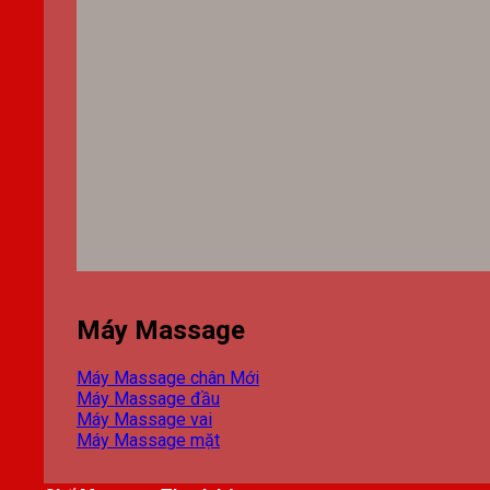
Máy Massage
Máy Massage chân
Máy Massage đầu
Máy Massage vai
Máy Massage mặt