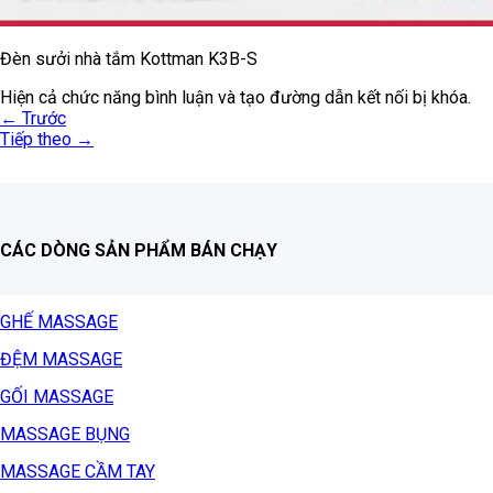
Đèn sưởi nhà tắm Kottman K3B-S
Hiện cả chức năng bình luận và tạo đường dẫn kết nối bị khóa.
←
Trước
Tiếp theo
→
CÁC DÒNG SẢN PHẨM BÁN CHẠY
GHẾ MASSAGE
ĐỆM MASSAGE
GỐI MASSAGE
MASSAGE BỤNG
MASSAGE CẦM TAY