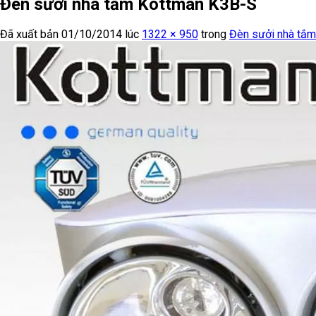
Đèn sưởi nhà tắm Kottman K3B-S
Đã xuất bản
01/10/2014
lúc
1322 × 950
trong
Đèn sưởi nhà tắ