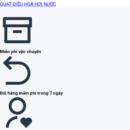
QUẠT ĐIỀU HOÀ HƠI NƯỚC
Miễn phí vận chuyển
Đổi hàng miễn phí trong 7 ngày