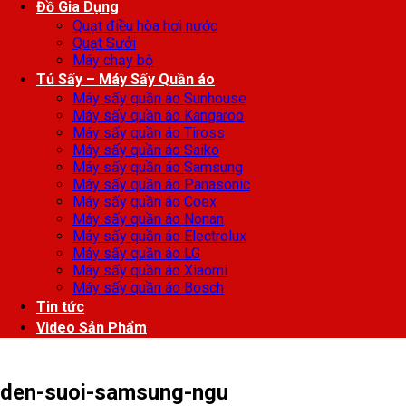
Đồ Gia Dụng
Quạt điều hòa hơi nước
Quạt Sưởi
Máy chạy bộ
Tủ Sấy – Máy Sấy Quần áo
Máy sấy quần áo Sunhouse
Máy sấy quần áo Kangaroo
Máy sấy quần áo Tiross
Máy sấy quần áo Saiko
Máy sấy quần áo Samsung
Máy sấy quần áo Panasonic
Máy sấy quần áo Coex
Máy sấy quần áo Nonan
Máy sấy quần áo Electrolux
Máy sấy quần áo LG
Máy sấy quần áo Xiaomi
Máy sấy quần áo Bosch
Tin tức
Video Sản Phẩm
den-suoi-samsung-ngu