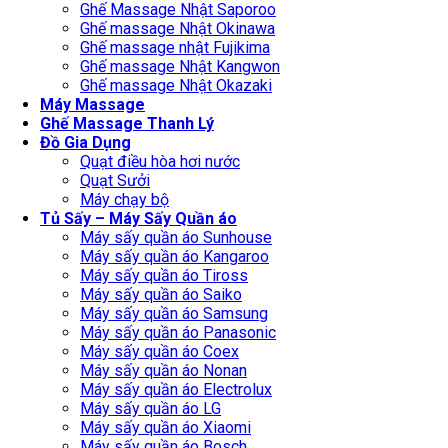
Ghế Massage Nhật Saporoo
Ghế massage Nhật Okinawa
Ghế massage nhật Fujikima
Ghế massage Nhật Kangwon
Ghế massage Nhật Okazaki
Máy Massage
Ghế Massage Thanh Lý
Đồ Gia Dụng
Quạt điều hòa hơi nước
Quạt Sưởi
Máy chạy bộ
Tủ Sấy – Máy Sấy Quần áo
Máy sấy quần áo Sunhouse
Máy sấy quần áo Kangaroo
Máy sấy quần áo Tiross
Máy sấy quần áo Saiko
Máy sấy quần áo Samsung
Máy sấy quần áo Panasonic
Máy sấy quần áo Coex
Máy sấy quần áo Nonan
Máy sấy quần áo Electrolux
Máy sấy quần áo LG
Máy sấy quần áo Xiaomi
Máy sấy quần áo Bosch