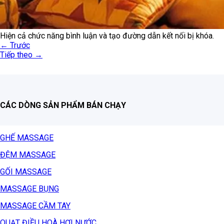
Hiện cả chức năng bình luận và tạo đường dẫn kết nối bị khóa.
←
Trước
Tiếp theo
→
CÁC DÒNG SẢN PHẨM BÁN CHẠY
GHẾ MASSAGE
ĐỆM MASSAGE
GỐI MASSAGE
MASSAGE BỤNG
MASSAGE CẦM TAY
QUẠT ĐIỀU HOÀ HƠI NƯỚC