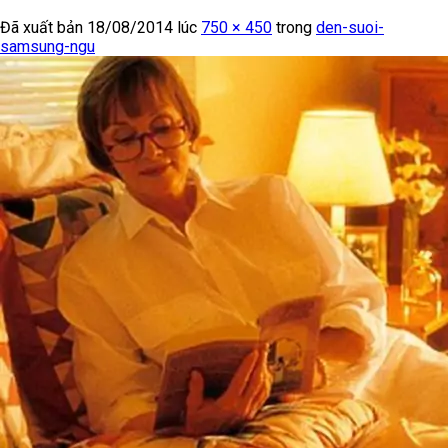
Đã xuất bản
18/08/2014
lúc
750 × 450
trong
den-suoi-
samsung-ngu