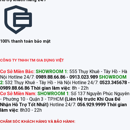
100% thanh toán bảo mật
CÔNG TY TNHH TM GIA DỤNG VIỆT
Cơ Sở Miền Bắc:
SHOWROOM 1:
555 Thụy Khuê - Tây Hồ - Hà
Nội Hotline 24/7:
0989.88.66.86 - 0913.023.989
SHOWROOM
2:
532 Thụy Khuê - Tây Hồ - Hà Nội Hotline 24/7:
0523.345678 -
0989.88.66.86
Thời gian làm việc
: 8h - 22h
Cơ Sở Miền Nam:
SHOWROOM 1
: Số 137 Nguyễn Phúc Nguyên
- Phường 10 - Quận 3 - TP.HCM
(Liên Hệ trước Khi Qua Để
Nhận Hỗ Trợ Tốt Nhất)
Hotline 24/7:
056.929.9999
Thời gian
làm việc
: 8h30 - 22h
CHĂM SÓC KHÁCH HÀNG VÀ BẢO HÀNH: