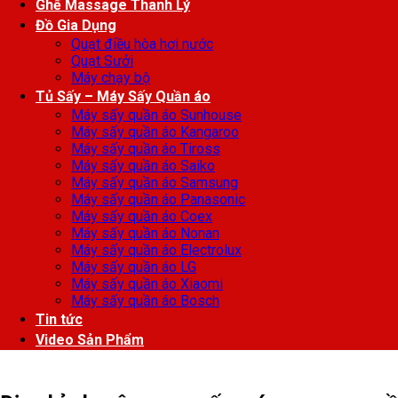
Ghế Massage Thanh Lý
Đồ Gia Dụng
Quạt điều hòa hơi nước
Quạt Sưởi
Máy chạy bộ
Tủ Sấy – Máy Sấy Quần áo
Máy sấy quần áo Sunhouse
Máy sấy quần áo Kangaroo
Máy sấy quần áo Tiross
Máy sấy quần áo Saiko
Máy sấy quần áo Samsung
Máy sấy quần áo Panasonic
Máy sấy quần áo Coex
Máy sấy quần áo Nonan
Máy sấy quần áo Electrolux
Máy sấy quần áo LG
Máy sấy quần áo Xiaomi
Máy sấy quần áo Bosch
Tin tức
Video Sản Phẩm