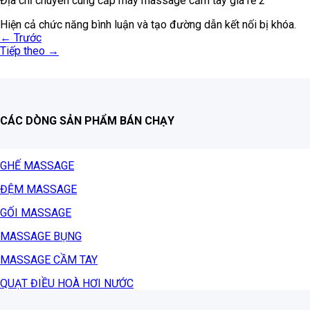
Địa chỉ chuyên cung cấp máy massage cầm tay giá rẻ 2
Hiện cả chức năng bình luận và tạo đường dẫn kết nối bị khóa.
←
Trước
Tiếp theo
→
CÁC DÒNG SẢN PHẨM BÁN CHẠY
GHẾ MASSAGE
ĐỆM MASSAGE
GỐI MASSAGE
MASSAGE BỤNG
MASSAGE CẦM TAY
QUẠT ĐIỀU HOÀ HƠI NƯỚC