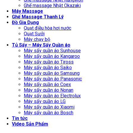
Ghế massage Nhật Okazaki
Máy Massage
Ghế Massage Thanh Lý
Đồ Gia Dụng
Quạt điều hòa hơi nước
Quạt Sưởi
Máy chạy bộ
Tủ Sấy – Máy Sấy Quần áo
Máy sấy quần áo Sunhouse
Máy sấy quần áo Kangaroo
Máy sấy quần áo Tiross
Máy sấy quần áo Saiko
Máy sấy quần áo Samsung
Máy sấy quần áo Panasonic
Máy sấy quần áo Coex
Máy sấy quần áo Nonan
Máy sấy quần áo Electrolux
Máy sấy quần áo LG
Máy sấy quần áo Xiaomi
Máy sấy quần áo Bosch
Tin tức
Video Sản Phẩm