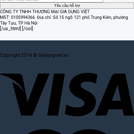
CÔNG TY TNHH THƯƠNG MẠI GIA DỤNG VIỆT
MST: 0105994366.
Địa chỉ: Số 15 ngõ 121 phố Trung Kiên, phường
Tây Tựu, TP Hà Nội
[/ux_html] [/col]
Copyright 2014 © Giadungviet.vn