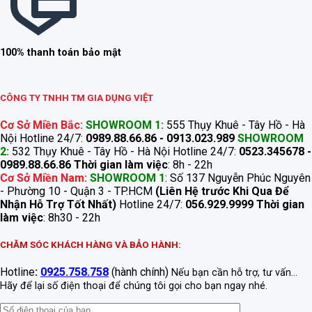
100% thanh toán bảo mật
CÔNG TY TNHH TM GIA DỤNG VIỆT
Cơ Sở Miền Bắc:
SHOWROOM 1:
555 Thụy Khuê - Tây Hồ - Hà
Nội Hotline 24/7:
0989.88.66.86 - 0913.023.989
SHOWROOM
2:
532 Thụy Khuê - Tây Hồ - Hà Nội Hotline 24/7:
0523.345678 -
0989.88.66.86
Thời gian làm việc
: 8h - 22h
Cơ Sở Miền Nam:
SHOWROOM 1
: Số 137 Nguyễn Phúc Nguyên
- Phường 10 - Quận 3 - TP.HCM
(Liên Hệ trước Khi Qua Để
Nhận Hỗ Trợ Tốt Nhất)
Hotline 24/7:
056.929.9999
Thời gian
làm việc
: 8h30 - 22h
CHĂM SÓC KHÁCH HÀNG VÀ BẢO HÀNH:
Hotline
:
0925.758.758
(hành chính)
Nếu bạn cần hỗ trợ, tư vấn...
Hãy để lại số điện thoại để chúng tôi gọi cho bạn ngay nhé.