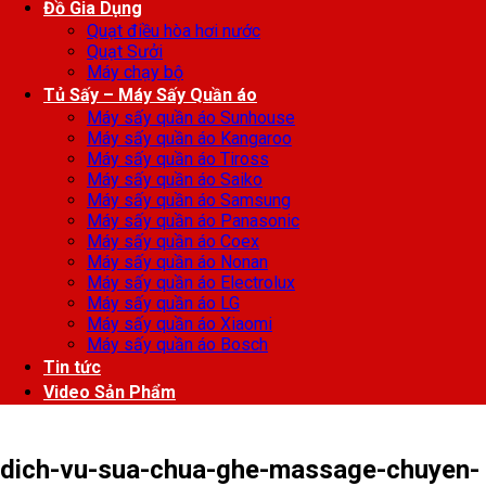
Đồ Gia Dụng
Quạt điều hòa hơi nước
Quạt Sưởi
Máy chạy bộ
Tủ Sấy – Máy Sấy Quần áo
Máy sấy quần áo Sunhouse
Máy sấy quần áo Kangaroo
Máy sấy quần áo Tiross
Máy sấy quần áo Saiko
Máy sấy quần áo Samsung
Máy sấy quần áo Panasonic
Máy sấy quần áo Coex
Máy sấy quần áo Nonan
Máy sấy quần áo Electrolux
Máy sấy quần áo LG
Máy sấy quần áo Xiaomi
Máy sấy quần áo Bosch
Tin tức
Video Sản Phẩm
dich-vu-sua-chua-ghe-massage-chuyen-