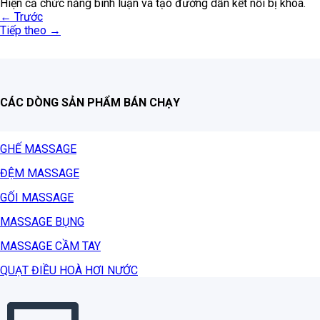
Hiện cả chức năng bình luận và tạo đường dẫn kết nối bị khóa.
←
Trước
Tiếp theo
→
CÁC DÒNG SẢN PHẨM BÁN CHẠY
GHẾ MASSAGE
ĐỆM MASSAGE
GỐI MASSAGE
MASSAGE BỤNG
MASSAGE CẦM TAY
QUẠT ĐIỀU HOÀ HƠI NƯỚC