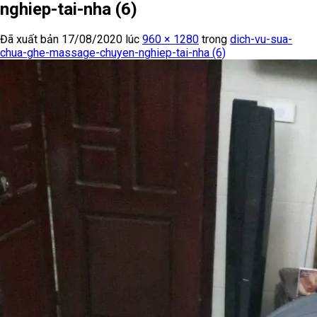
nghiep-tai-nha (6)
Đã xuất bản
17/08/2020
lúc
960 × 1280
trong
dich-vu-sua-
chua-ghe-massage-chuyen-nghiep-tai-nha (6)