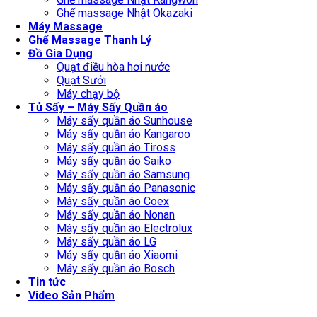
Ghế massage Nhật Okazaki
Máy Massage
Ghế Massage Thanh Lý
Đồ Gia Dụng
Quạt điều hòa hơi nước
Quạt Sưởi
Máy chạy bộ
Tủ Sấy – Máy Sấy Quần áo
Máy sấy quần áo Sunhouse
Máy sấy quần áo Kangaroo
Máy sấy quần áo Tiross
Máy sấy quần áo Saiko
Máy sấy quần áo Samsung
Máy sấy quần áo Panasonic
Máy sấy quần áo Coex
Máy sấy quần áo Nonan
Máy sấy quần áo Electrolux
Máy sấy quần áo LG
Máy sấy quần áo Xiaomi
Máy sấy quần áo Bosch
Tin tức
Video Sản Phẩm