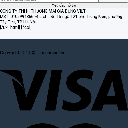
CÔNG TY TNHH THƯƠNG MẠI GIA DỤNG VIỆT
MST: 0105994366.
Địa chỉ: Số 15 ngõ 121 phố Trung Kiên, phường
Tây Tựu, TP Hà Nội
[/ux_html] [/col]
Copyright 2014 © Giadungviet.vn