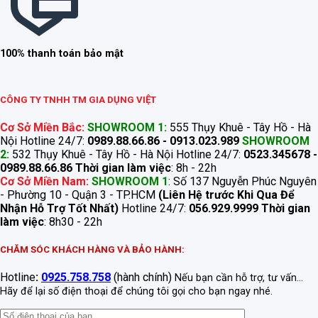
100% thanh toán bảo mật
CÔNG TY TNHH TM GIA DỤNG VIỆT
Cơ Sở Miền Bắc:
SHOWROOM 1:
555 Thụy Khuê - Tây Hồ - Hà
Nội Hotline 24/7:
0989.88.66.86 - 0913.023.989
SHOWROOM
2:
532 Thụy Khuê - Tây Hồ - Hà Nội Hotline 24/7:
0523.345678 -
0989.88.66.86
Thời gian làm việc
: 8h - 22h
Cơ Sở Miền Nam:
SHOWROOM 1
: Số 137 Nguyễn Phúc Nguyên
- Phường 10 - Quận 3 - TP.HCM
(Liên Hệ trước Khi Qua Để
Nhận Hỗ Trợ Tốt Nhất)
Hotline 24/7:
056.929.9999
Thời gian
làm việc
: 8h30 - 22h
CHĂM SÓC KHÁCH HÀNG VÀ BẢO HÀNH:
Hotline
:
0925.758.758
(hành chính)
Nếu bạn cần hỗ trợ, tư vấn...
Hãy để lại số điện thoại để chúng tôi gọi cho bạn ngay nhé.