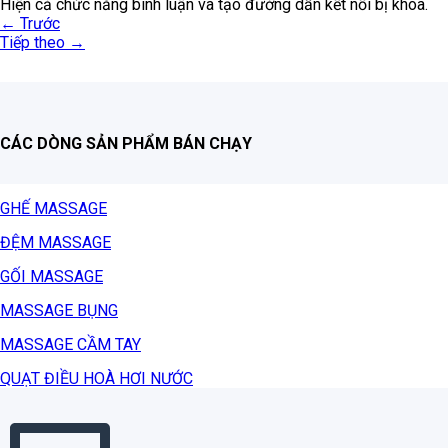
Hiện cả chức năng bình luận và tạo đường dẫn kết nối bị khóa.
←
Trước
Tiếp theo
→
CÁC DÒNG SẢN PHẨM BÁN CHẠY
GHẾ MASSAGE
ĐỆM MASSAGE
GỐI MASSAGE
MASSAGE BỤNG
MASSAGE CẦM TAY
QUẠT ĐIỀU HOÀ HƠI NƯỚC