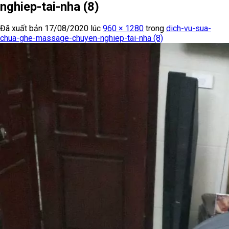
nghiep-tai-nha (8)
Đã xuất bản
17/08/2020
lúc
960 × 1280
trong
dich-vu-sua-
chua-ghe-massage-chuyen-nghiep-tai-nha (8)