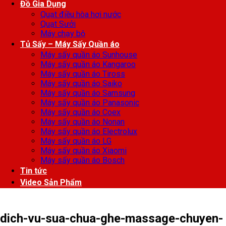
Đồ Gia Dụng
Quạt điều hòa hơi nước
Quạt Sưởi
Máy chạy bộ
Tủ Sấy – Máy Sấy Quần áo
Máy sấy quần áo Sunhouse
Máy sấy quần áo Kangaroo
Máy sấy quần áo Tiross
Máy sấy quần áo Saiko
Máy sấy quần áo Samsung
Máy sấy quần áo Panasonic
Máy sấy quần áo Coex
Máy sấy quần áo Nonan
Máy sấy quần áo Electrolux
Máy sấy quần áo LG
Máy sấy quần áo Xiaomi
Máy sấy quần áo Bosch
Tin tức
Video Sản Phẩm
dich-vu-sua-chua-ghe-massage-chuyen-