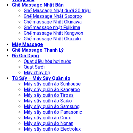
Ghế Massage Nhật Bản
Ghế Massage Nhật dưới 30 triệu
Ghế Massage Nhật Saporoo
Ghế massage Nhật Okinawa
Ghế massage nhật Fujikima
Ghế massage Nhật Kangwon
Ghế massage Nhật Okazaki
Máy Massage
Ghế Massage Thanh Lý
Đồ Gia Dụng
Quạt điều hòa hơi nước
Quạt Sưởi
Máy chạy bộ
Tủ Sấy – Máy Sấy Quần áo
Máy sấy quần áo Sunhouse
Máy sấy quần áo Kangaroo
Máy sấy quần áo Tiross
Máy sấy quần áo Saiko
Máy sấy quần áo Samsung
Máy sấy quần áo Panasonic
Máy sấy quần áo Coex
Máy sấy quần áo Nonan
Máy sấy quần áo Electrolux