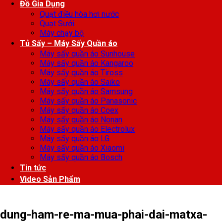
Đồ Gia Dụng
Quạt điều hòa hơi nước
Quạt Sưởi
Máy chạy bộ
Tủ Sấy – Máy Sấy Quần áo
Máy sấy quần áo Sunhouse
Máy sấy quần áo Kangaroo
Máy sấy quần áo Tiross
Máy sấy quần áo Saiko
Máy sấy quần áo Samsung
Máy sấy quần áo Panasonic
Máy sấy quần áo Coex
Máy sấy quần áo Nonan
Máy sấy quần áo Electrolux
Máy sấy quần áo LG
Máy sấy quần áo Xiaomi
Máy sấy quần áo Bosch
Tin tức
Video Sản Phẩm
dung-ham-re-ma-mua-phai-dai-matxa-