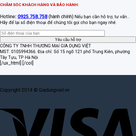
CHĂM SÓC KHÁCH HÀNG VÀ BẢO HÀNH:
Hotline
:
0925.758.758
(hành chính)
Nếu bạn cần hỗ trợ, tư vấn...
Hãy để lại số điện thoại để chúng tôi gọi cho bạn ngay nhé.
CÔNG TY TNHH THƯƠNG MẠI GIA DỤNG VIỆT
MST: 0105994366.
Địa chỉ: Số 15 ngõ 121 phố Trung Kiên, phường
Tây Tựu, TP Hà Nội
[/ux_html] [/col]
Copyright 2014 © Giadungviet.vn