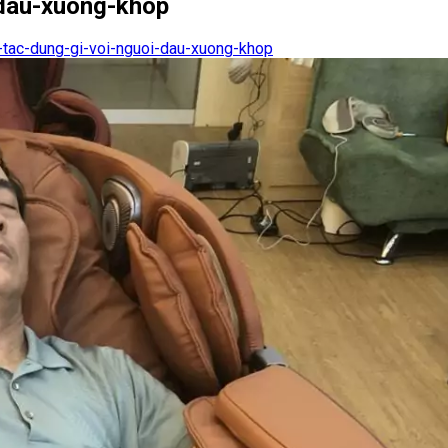
dau-xuong-khop
tac-dung-gi-voi-nguoi-dau-xuong-khop