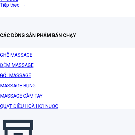
Tiếp theo
→
CÁC DÒNG SẢN PHẨM BÁN CHẠY
GHẾ MASSAGE
ĐỆM MASSAGE
GỐI MASSAGE
MASSAGE BỤNG
MASSAGE CẦM TAY
QUẠT ĐIỀU HOÀ HƠI NƯỚC