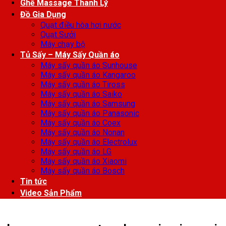
Ghế Massage Thanh Lý
Đồ Gia Dụng
Quạt điều hòa hơi nước
Quạt Sưởi
Máy chạy bộ
Tủ Sấy – Máy Sấy Quần áo
Máy sấy quần áo Sunhouse
Máy sấy quần áo Kangaroo
Máy sấy quần áo Tiross
Máy sấy quần áo Saiko
Máy sấy quần áo Samsung
Máy sấy quần áo Panasonic
Máy sấy quần áo Coex
Máy sấy quần áo Nonan
Máy sấy quần áo Electrolux
Máy sấy quần áo LG
Máy sấy quần áo Xiaomi
Máy sấy quần áo Bosch
Tin tức
Video Sản Phẩm