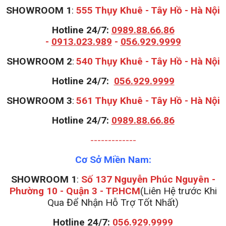
SHOWROOM 1
:
555 Thụy Khuê - Tây Hồ - Hà Nội
Hotline 24/7:
0989.88.66.86
-
0913.023.989
-
056.929.9999
S
HOWROOM 2
:
540 Thụy Khuê - Tây Hồ - Hà Nội
Hotline 24/7:
056.929.9999
S
HOWROOM 3
:
561 Thụy Khuê - Tây Hồ - Hà Nội
Hotline 24/7:
0989.88.66.86
-------------
Cơ Sở Miền Nam:
SHOWROOM 1
:
Số 137 Nguyễn Phúc Nguyên -
Phường 10 - Quận 3 - TP.HCM
(Liên Hệ trước Khi
Qua Để Nhận Hỗ Trợ Tốt Nhất)
Hotline 24/7:
056.929.9999