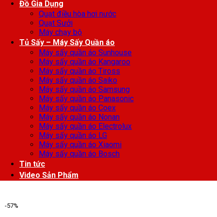
Đồ Gia Dụng
Quạt điều hòa hơi nước
Quạt Sưởi
Máy chạy bộ
Tủ Sấy – Máy Sấy Quần áo
Máy sấy quần áo Sunhouse
Máy sấy quần áo Kangaroo
Máy sấy quần áo Tiross
Máy sấy quần áo Saiko
Máy sấy quần áo Samsung
Máy sấy quần áo Panasonic
Máy sấy quần áo Coex
Máy sấy quần áo Nonan
Máy sấy quần áo Electrolux
Máy sấy quần áo LG
Máy sấy quần áo Xiaomi
Máy sấy quần áo Bosch
Tin tức
Video Sản Phẩm
-57%