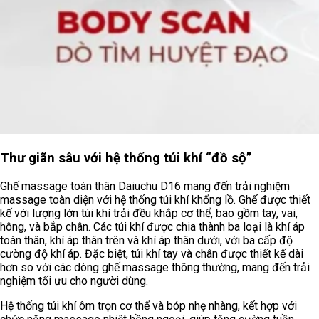
Thư giãn sâu với hệ thống túi khí “đồ sộ”
Ghế massage toàn thân Daiuchu D16 mang đến trải nghiệm
massage toàn diện với hệ thống túi khí khổng lồ. Ghế được thiết
kế với lượng lớn túi khí trải đều khắp cơ thể, bao gồm tay, vai,
hông, và bắp chân. Các túi khí được chia thành ba loại là khí áp
toàn thân, khí áp thân trên và khí áp thân dưới, với ba cấp độ
cường độ khí áp. Đặc biệt, túi khí tay và chân được thiết kế dài
hơn so với các dòng ghế massage thông thường, mang đến trải
nghiệm tối ưu cho người dùng.
Hệ thống túi khí ôm trọn cơ thể và bóp nhẹ nhàng, kết hợp với