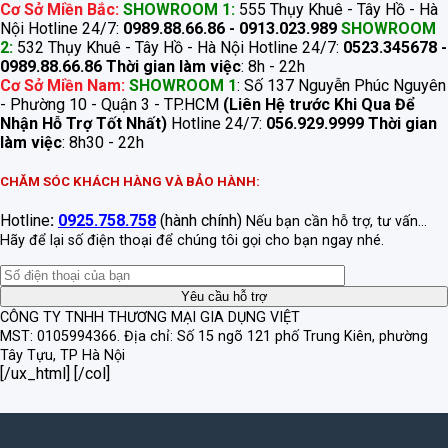
Cơ Sở Miền Bắc:
SHOWROOM 1:
555 Thụy Khuê - Tây Hồ - Hà
Nội Hotline 24/7:
0989.88.66.86 - 0913.023.989
SHOWROOM
2:
532 Thụy Khuê - Tây Hồ - Hà Nội Hotline 24/7:
0523.345678 -
0989.88.66.86
Thời gian làm việc
: 8h - 22h
Cơ Sở Miền Nam:
SHOWROOM 1
: Số 137 Nguyễn Phúc Nguyên
- Phường 10 - Quận 3 - TP.HCM
(Liên Hệ trước Khi Qua Để
Nhận Hỗ Trợ Tốt Nhất)
Hotline 24/7:
056.929.9999
Thời gian
làm việc
: 8h30 - 22h
CHĂM SÓC KHÁCH HÀNG VÀ BẢO HÀNH:
Hotline
:
0925.758.758
(hành chính)
Nếu bạn cần hỗ trợ, tư vấn...
Hãy để lại số điện thoại để chúng tôi gọi cho bạn ngay nhé.
CÔNG TY TNHH THƯƠNG MẠI GIA DỤNG VIỆT
MST: 0105994366.
Địa chỉ: Số 15 ngõ 121 phố Trung Kiên, phường
Tây Tựu, TP Hà Nội
[/ux_html] [/col]