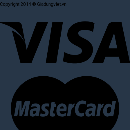
Copyright 2014 © Giadungviet.vn