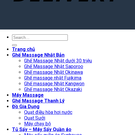
Search
for:
Trang chủ
Ghế Massage Nhật Bản
Ghế Massage Nhật dưới 30 triệu
Ghế Massage Nhật Saporoo
Ghế massage Nhật Okinawa
Ghế massage nhật Fujikima
Ghế massage Nhật Kangwon
Ghế massage Nhật Okazaki
Máy Massage
Ghế Massage Thanh Lý
Đồ Gia Dụng
Quạt điều hòa hơi nước
Quạt Sưởi
Máy chạy bộ
Tủ Sấy – Máy Sấy Quần áo