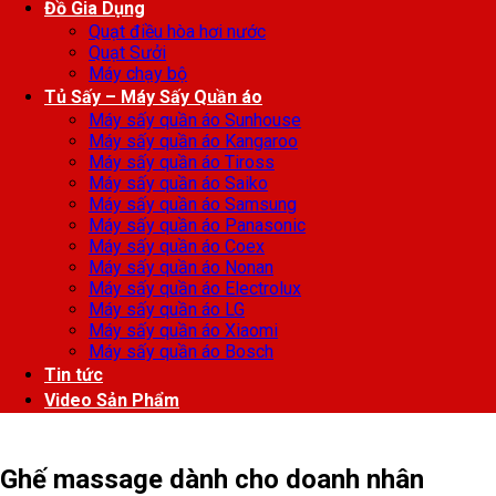
Đồ Gia Dụng
Quạt điều hòa hơi nước
Quạt Sưởi
Máy chạy bộ
Tủ Sấy – Máy Sấy Quần áo
Máy sấy quần áo Sunhouse
Máy sấy quần áo Kangaroo
Máy sấy quần áo Tiross
Máy sấy quần áo Saiko
Máy sấy quần áo Samsung
Máy sấy quần áo Panasonic
Máy sấy quần áo Coex
Máy sấy quần áo Nonan
Máy sấy quần áo Electrolux
Máy sấy quần áo LG
Máy sấy quần áo Xiaomi
Máy sấy quần áo Bosch
Tin tức
Video Sản Phẩm
Ghế massage dành cho doanh nhân