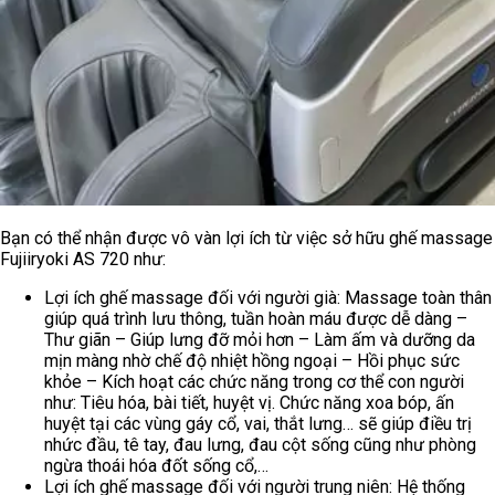
Bạn có thể nhận được vô vàn lợi ích từ việc sở hữu ghế massage
Fujiiryoki AS 720 như:
Lợi ích ghế massage đối với người già: Massage toàn thân
giúp quá trình lưu thông, tuần hoàn máu được dễ dàng –
Thư giãn – Giúp lưng đỡ mỏi hơn – Làm ấm và dưỡng da
mịn màng nhờ chế độ nhiệt hồng ngoại – Hồi phục sức
khỏe – Kích hoạt các chức năng trong cơ thể con người
như: Tiêu hóa, bài tiết, huyệt vị. Chức năng xoa bóp, ấn
huyệt tại các vùng gáy cổ, vai, thắt lưng… sẽ giúp điều trị
nhức đầu, tê tay, đau lưng, đau cột sống cũng như phòng
ngừa thoái hóa đốt sống cổ,…
Lợi ích ghế massage đối với người trung niên: Hệ thống