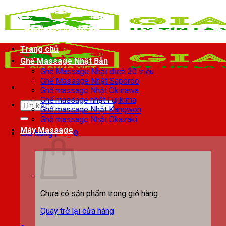
Chuyển
đến
nội
dung
Trang chủ
Ghế Massage Nhật Bản
Ghế Massage Nhật dưới 30 triệu
Ghế Massage Nhật Saporoo
Ghế massage Nhật Okinawa
Ghế massage nhật Fujikima
Tìm
Ghế massage Nhật Kangwon
kiếm:
Ghế massage Nhật Okazaki
Máy Massage
Giỏ hàng /
0
₫
0
Chưa có sản phẩm trong giỏ hàng.
Quay trở lại cửa hàng