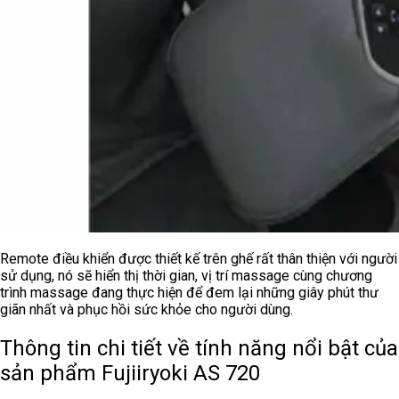
Remote điều khiển được thiết kế trên ghế rất thân thiện với người
sử dụng, nó sẽ hiển thị thời gian, vị trí massage cùng chương
trình massage đang thực hiện để đem lại những giây phút thư
giãn nhất và phục hồi sức khỏe cho người dùng.
Thông tin chi tiết về tính năng nổi bật của
sản phẩm Fujiiryoki AS 720