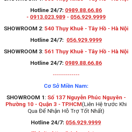
Hotline 24/7:
0989.88.66.86
-
0913.023.989
-
056.929.9999
S
HOWROOM 2
:
540 Thụy Khuê - Tây Hồ - Hà Nội
Hotline 24/7:
056.929.9999
S
HOWROOM 3
:
561 Thụy Khuê - Tây Hồ - Hà Nội
Hotline 24/7:
0989.88.66.86
-------------
Cơ Sở Miền Nam:
SHOWROOM 1
:
Số 137 Nguyễn Phúc Nguyên -
Phường 10 - Quận 3 - TP.HCM
(Liên Hệ trước Khi
Qua Để Nhận Hỗ Trợ Tốt Nhất)
Hotline 24/7:
056.929.9999