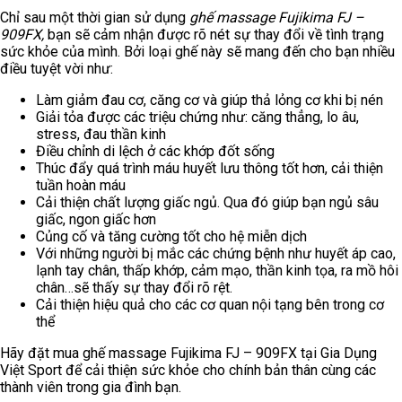
Chỉ sau một thời gian sử dụng
ghế massage Fujikima FJ –
909FX,
bạn sẽ cảm nhận được rõ nét sự thay đổi về tình trạng
sức khỏe của mình. Bởi loại ghế này sẽ mang đến cho bạn nhiều
điều tuyệt vời như:
Làm giảm đau cơ, căng cơ và giúp thả lỏng cơ khi bị nén
Giải tỏa được các triệu chứng như: căng thẳng, lo âu,
stress, đau thần kinh
Điều chỉnh di lệch ở các khớp đốt sống
Thúc đẩy quá trình máu huyết lưu thông tốt hơn, cải thiện
tuần hoàn máu
Cải thiện chất lượng giấc ngủ. Qua đó giúp bạn ngủ sâu
giấc, ngon giấc hơn
Củng cố và tăng cường tốt cho hệ miễn dịch
Với những người bị mắc các chứng bệnh như huyết áp cao,
lạnh tay chân, thấp khớp, cảm mạo, thần kinh tọa, ra mồ hôi
chân…sẽ thấy sự thay đổi rõ rệt.
Cải thiện hiệu quả cho các cơ quan nội tạng bên trong cơ
thể
Hãy đặt mua ghế massage Fujikima FJ – 909FX tại Gia Dụng
Việt Sport để cải thiện sức khỏe cho chính bản thân cùng các
thành viên trong gia đình bạn.