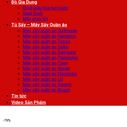
Đồ Gia Dụng
Quạt điều hòa hơi nước
Quạt Sưởi
Máy chạy bộ
Tủ Sấy – Máy Sấy Quần áo
Máy sấy quần áo Sunhouse
Máy sấy quần áo Kangaroo
Máy sấy quần áo Tiross
Máy sấy quần áo Saiko
Máy sấy quần áo Samsung
Máy sấy quần áo Panasonic
Máy sấy quần áo Coex
Máy sấy quần áo Nonan
Máy sấy quần áo Electrolux
Máy sấy quần áo LG
Máy sấy quần áo Xiaomi
Máy sấy quần áo Bosch
Tin tức
Video Sản Phẩm
-79%