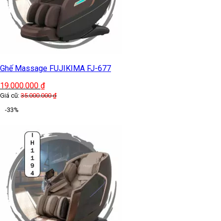
Ghế Massage FUJIKIMA FJ-677
19.000.000
₫
Giá cũ:
35.000.000
₫
-33%