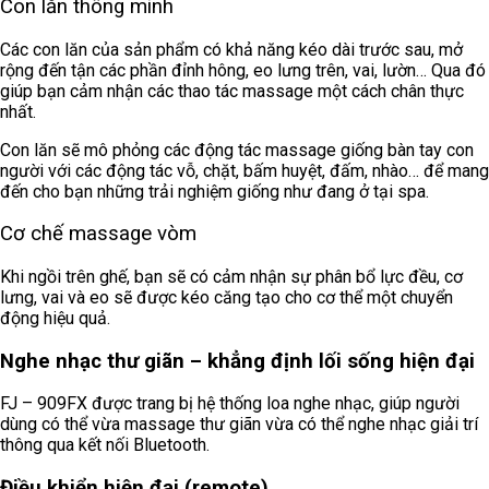
Con lăn thông minh
Các con lăn của sản phẩm có khả năng kéo dài trước sau, mở
rộng đến tận các phần đỉnh hông, eo lưng trên, vai, lườn… Qua đó
giúp bạn cảm nhận các thao tác massage một cách chân thực
nhất.
Con lăn sẽ mô phỏng các động tác massage giống bàn tay con
người với các động tác vỗ, chặt, bấm huyệt, đấm, nhào… để mang
đến cho bạn những trải nghiệm giống như đang ở tại spa.
Cơ chế massage vòm
Khi ngồi trên ghế, bạn sẽ có cảm nhận sự phân bổ lực đều, cơ
lưng, vai và eo sẽ được kéo căng tạo cho cơ thể một chuyển
động hiệu quả.
Nghe nhạc thư giãn – khẳng định lối sống hiện đại
FJ – 909FX được t
rang bị hệ thống loa nghe nhạc, giúp người
dùng có thể vừa massage thư giãn vừa có thể nghe nhạc giải trí
thông qua kết nối Bluetooth.
Điều khiển hiện đại (remote)