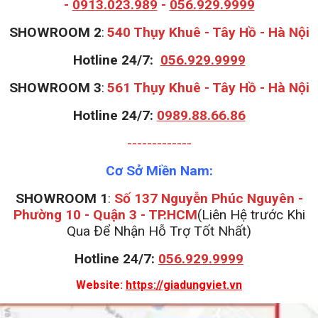
-
0913.023.989
-
056.929.9999
S
HOWROOM 2
:
540 Thụy Khuê - Tây Hồ - Hà Nội
Hotline 24/7:
056.929.9999
S
HOWROOM 3
:
561 Thụy Khuê - Tây Hồ - Hà Nội
Hotline 24/7:
0989.88.66.86
-------------
Cơ Sở Miền Nam:
SHOWROOM 1
:
Số 137 Nguyễn Phúc Nguyên -
Phường 10 - Quận 3 - TP.HCM
(Liên Hệ trước Khi
Qua Để Nhận Hỗ Trợ Tốt Nhất)
Hotline 24/7:
056.929.9999
Website:
https://giadungviet.vn