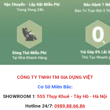
CÔNG TY TNHH TM GIA DỤNG VIỆT
Cơ Sở Miền Bắc:
SHOWROOM 1
:
555 Thụy Khuê - Tây Hồ - Hà Nội
Hotline 24/7:
0989.88.66.86