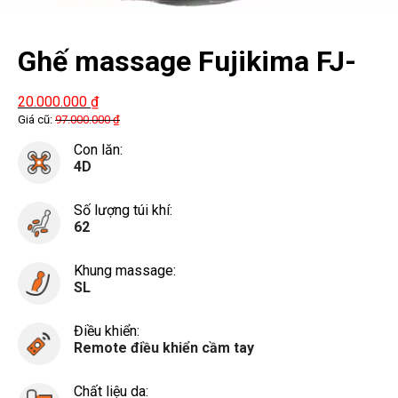
Ghế massage Fujikima FJ-
909FX thanh lý
20.000.000
₫
Giá cũ:
97.000.000
₫
Con lăn:
4D
Số lượng túi khí:
62
Khung massage:
SL
Điều khiển:
Remote điều khiển cầm tay
Chất liệu da: