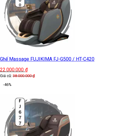
Ghế Massage FUJIKIMA FJ-G500 / HT-C420
22.000.000
₫
Giá cũ:
38.000.000
₫
-46%