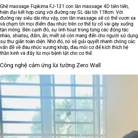
Ghế massage Fujikima FJ-131 con lăn massage 4D tiên tiến,
hiện đại kết hợp cùng với đường ray SL dài tới 118cm. Với
đường ray siêu dài như vậy, con lăn massage sẽ có thể vươn xa
và chạm tới mọi điểm đau nhức trên cơ thể từ cổ vai gáy xuống
tận mông. Bên cạnh đó, sự linh hoạt trong từng các động tác
nhào, shiatsu, đấm, ấn, miết sẽ còn mang đến cho người sử dụng
sự thư giãn toàn diện. Nhờ đó, nó sẽ giải quyết nhanh chóng các
vấn đề về đau nhức xương khớp, đau mỏi cơ để kích thích hệ
thần kinh và đẩy lùi mọi bệnh tật cho cơ thể.
Công nghệ cảm ứng lùi tường Zero Wall