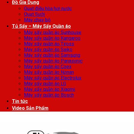
Đồ Gia Dụng
Quạt điều hòa hơi nước
Quạt Sưởi
Máy chạy bộ
Tủ Sấy – Máy Sấy Quần áo
Máy sấy quần áo Sunhouse
Máy sấy quần áo Kangaroo
Máy sấy quần áo Tiross
Máy sấy quần áo Saiko
Máy sấy quần áo Samsung
Máy sấy quần áo Panasonic
Máy sấy quần áo Coex
Máy sấy quần áo Nonan
Máy sấy quần áo Electrolux
Máy sấy quần áo LG
Máy sấy quần áo Xiaomi
Máy sấy quần áo Bosch
Tin tức
Video Sản Phẩm