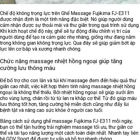
Chế độ không trọng lực trên Ghế Massage Fujikima FJ-E311
được nhận định là một tính năng đặc biệt. Nó giúp người dùng
cảm nhận được sự thoải mái và thư giãn trong quá trình sử dụng.
Khi kích hoạt chế độ này, ghế sẽ tự động điều chỉnh vị trí của
người dùng để tạo ra cảm giác nhẹ nhàng, giống như đang nằm
trong không gian không trọng lực. Qua đây sẽ giúp giảm bớt áp
lực lên cơ bắp và xương nhanh chóng.
Chức năng massage nhiệt hồng ngoại giúp tăng
cường lưu thông máu
Để bổ trợ cho con lăn và túi khí massage đem đến hiệu quả thư
giãn cao nhất, việc kết hợp thêm tính năng massage nhiệt hồng
ngoại là không thể thiếu. Bởi nhiệt hồng ngoại sẽ giúp sưởi ấm
cho vùng lưng, chân rồi từ từ lan ra khắp cơ thể. Từ đó giúp máu
lưu thông tốt hơn, tăng cường hệ miễn dịch cũng như đẩy lùi
bệnh tật và nâng cao sức khỏe ở người cao tuổi.
Bằng cách sử dụng ghế massage Fujikima FJ-E311 mỗi ngày,
bạn có thể tận hưởng trải nghiệm massage tối ưu, thư giãn cơ
thể và tái tạo năng lượng một cách toàn diện nhất. Nhanh tay liên
hệ GDV Sport để được tư vấn và hỗ trợ nhanh chóng.