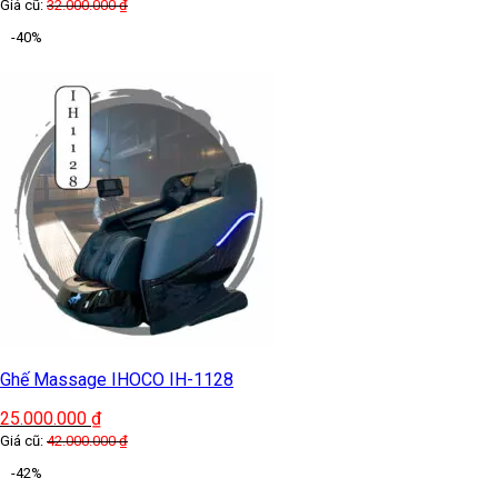
Giá cũ:
32.000.000
₫
-40%
Ghế Massage IHOCO IH-1128
25.000.000
₫
Giá cũ:
42.000.000
₫
-42%