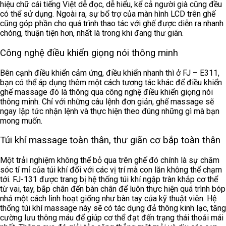
hiệu chữ cái tiếng Việt dễ đọc, dễ hiểu, kể cả người già cũng đều
có thể sử dụng. Ngoài ra, sự bổ trợ của màn hình LCD trên ghế
cũng góp phần cho quá trình thao tác với ghế được diễn ra nhanh
chóng, thuận tiện hơn, nhất là trong khi đang thư giãn.
Công nghệ điều khiển giọng nói thông minh
Bên cạnh điều khiển cảm ứng, điều khiển nhanh thì ở FJ – E311,
bạn có thể áp dụng thêm một cách tương tác khác để điều khiển
ghế massage đó là thông qua công nghệ điều khiển giọng nói
thông minh. Chỉ với những câu lệnh đơn giản, ghế massage sẽ
ngay lập tức nhận lệnh và thực hiện theo đúng những gì mà bạn
mong muốn.
Túi khí massage toàn thân, thư giãn cơ bắp toàn thân
Một trải nghiệm không thể bỏ qua trên ghế đó chính là sự chăm
sóc tỉ mỉ của túi khí đối với các vị trí mà con lăn không thể chạm
tới. FJ-131 được trang bị hệ thống túi khí ngập tràn khắp cơ thể
từ vai, tay, bắp chân đến bàn chân để luôn thực hiện quá trình bóp
nhả một cách linh hoạt giống như bàn tay của kỹ thuật viên. Hệ
thống túi khí massage này sẽ có tác dụng đả thông kinh lạc, tăng
cường lưu thông máu để giúp cơ thể đạt đến trạng thái thoải mái