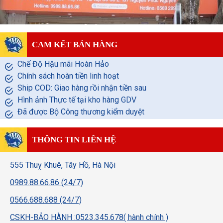
CAM KẾT BÁN HÀNG
Chế Độ Hậu mãi Hoàn Hảo
Chính sách hoàn tiền linh hoạt
Ship COD: Giao hàng rồi nhận tiền sau
Hình ảnh Thực tế tại kho hàng GDV
Đã được Bộ Công thương kiểm duyệt
THÔNG TIN LIÊN HỆ
555 Thuỵ Khuê, Tây Hồ, Hà Nội
0989.88.66.86 (24/7)
0566.688.688 (24/7)
CSKH-BẢO HÀNH :0523.345.678( hành chính )