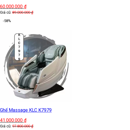
60.000.000
₫
Giá cũ:
89.000.000
₫
-58%
Ghế Massage KLC K7979
41.000.000
₫
Giá cũ:
97.800.000
₫