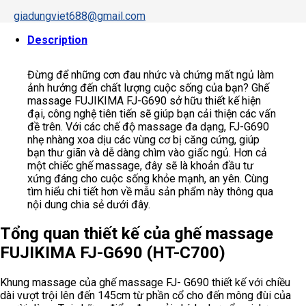
giadungviet688@gmail.com
Description
Đừng để những cơn đau nhức và chứng mất ngủ làm
ảnh hưởng đến chất lượng cuộc sống của bạn? Ghế
massage FUJIKIMA FJ-G690 sở hữu thiết kế hiện
đại, công nghệ tiên tiến sẽ giúp bạn cải thiện các vấn
đề trên. Với các chế độ massage đa dạng, FJ-G690
nhẹ nhàng xoa dịu các vùng cơ bị căng cứng, giúp
bạn thư giãn và dễ dàng chìm vào giấc ngủ. Hơn cả
một chiếc ghế massage, đây sẽ là khoản đầu tư
xứng đáng cho cuộc sống khỏe mạnh, an yên. Cùng
tìm hiểu chi tiết hơn về mẫu sản phẩm này thông qua
nội dung chia sẻ dưới đây.
Tổng quan thiết kế của ghế massage
FUJIKIMA FJ-G690 (HT-C700)
Khung massage của ghế massage FJ- G690 thiết kế với chiều
dài vượt trội lên đến 145cm từ phần cổ cho đến mông đùi của