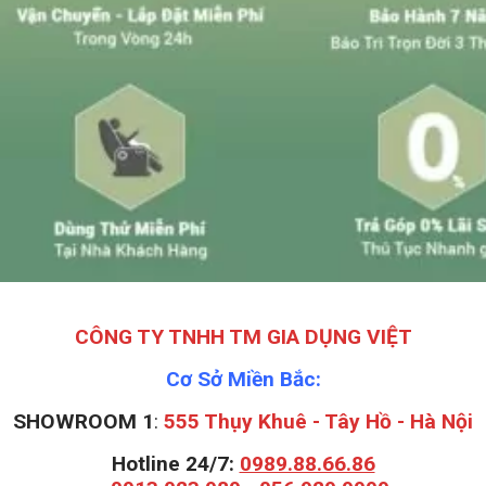
CÔNG TY TNHH TM GIA DỤNG VIỆT
Cơ Sở Miền Bắc:
SHOWROOM 1
:
555 Thụy Khuê - Tây Hồ - Hà Nội
Hotline 24/7:
0989.88.66.86