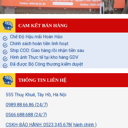
CAM KẾT BÁN HÀNG
Chế Độ Hậu mãi Hoàn Hảo
Chính sách hoàn tiền linh hoạt
Ship COD: Giao hàng rồi nhận tiền sau
Hình ảnh Thực tế tại kho hàng GDV
Đã được Bộ Công thương kiểm duyệt
THÔNG TIN LIÊN HỆ
555 Thuỵ Khuê, Tây Hồ, Hà Nội
0989.88.66.86 (24/7)
0566.688.688 (24/7)
CSKH-BẢO HÀNH :0523.345.678( hành chính )