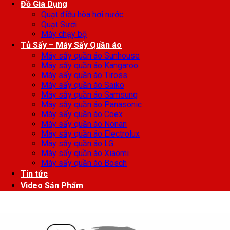
Đồ Gia Dụng
Quạt điều hòa hơi nước
Quạt Sưởi
Máy chạy bộ
Tủ Sấy – Máy Sấy Quần áo
Máy sấy quần áo Sunhouse
Máy sấy quần áo Kangaroo
Máy sấy quần áo Tiross
Máy sấy quần áo Saiko
Máy sấy quần áo Samsung
Máy sấy quần áo Panasonic
Máy sấy quần áo Coex
Máy sấy quần áo Nonan
Máy sấy quần áo Electrolux
Máy sấy quần áo LG
Máy sấy quần áo Xiaomi
Máy sấy quần áo Bosch
Tin tức
Video Sản Phẩm