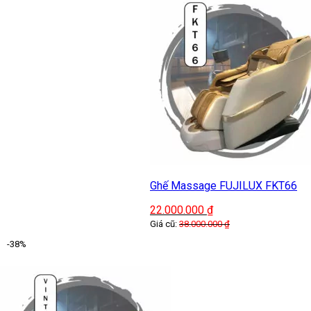
Ghế Massage FUJILUX FKT66
22.000.000
₫
Giá cũ:
38.000.000
₫
-38%