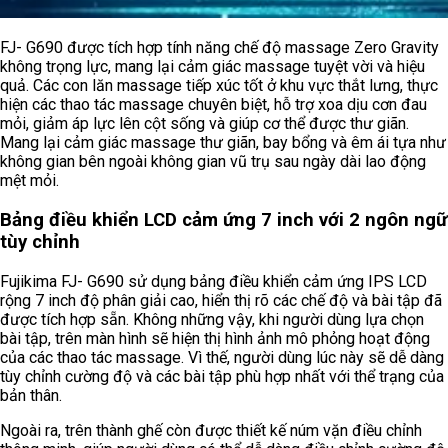
FJ- G690 được tích hợp tính năng chế độ massage Zero Gravity
không trọng lực, mang lại cảm giác massage tuyệt vời và hiệu
quả. Các con lăn massage tiếp xúc tốt ở khu vực thắt lưng, thực
hiện các thao tác massage chuyên biệt, hỗ trợ xoa dịu cơn đau
mỏi, giảm áp lực lên cột sống và giúp cơ thể được thư giãn.
Mang lại cảm giác massage thư giãn, bay bổng và êm ái tựa như
không gian bên ngoài không gian vũ trụ sau ngày dài lao động
mệt mỏi.
Bảng điều khiển LCD cảm ứng 7 inch với 2 ngôn ngữ
tùy chỉnh
Fujikima FJ- G690 sử dụng bảng điều khiển cảm ứng IPS LCD
rộng 7 inch độ phân giải cao, hiển thị rõ các chế độ và bài tập đã
được tích hợp sẵn. Không những vậy, khi người dùng lựa chọn
bài tập, trên màn hình sẽ hiện thị hình ảnh mô phỏng hoạt động
của các thao tác massage. Vì thế, người dùng lúc này sẽ dễ dàng
tùy chỉnh cường độ và các bài tập phù hợp nhất với thể trạng của
bản thân.
Ngoài ra, trên thành ghế còn được thiết kế núm vặn điều chỉnh