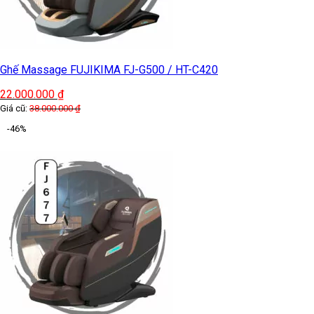
Ghế Massage FUJIKIMA FJ-G500 / HT-C420
22.000.000
₫
Giá cũ:
38.000.000
₫
-46%