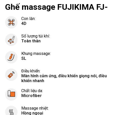
Ghế massage FUJIKIMA FJ-
G690 (HT-C700)
Con lăn:
4D
Số lượng túi khí:
Toàn thân
Khung massage:
SL
Điều khiển:
Màn hình cảm ứng, điều khiển giọng nói, điều
khiển nhanh
Chất liệu da:
Microfiber
Massage nhiệt:
Hồng ngoại