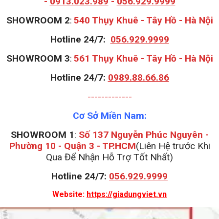
-
0913.023.989
-
056.929.9999
S
HOWROOM 2
:
540 Thụy Khuê - Tây Hồ - Hà Nội
Hotline 24/7:
056.929.9999
S
HOWROOM 3
:
561 Thụy Khuê - Tây Hồ - Hà Nội
Hotline 24/7:
0989.88.66.86
-------------
Cơ Sở Miền Nam:
SHOWROOM 1
:
Số 137 Nguyễn Phúc Nguyên -
Phường 10 - Quận 3 - TP.HCM
(Liên Hệ trước Khi
Qua Để Nhận Hỗ Trợ Tốt Nhất)
Hotline 24/7:
056.929.9999
Website:
https://giadungviet.vn