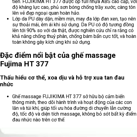
tiên. FUJIKIMA HT 377 được ốp full nhựa ABS cao cấp, với
độ kháng lực cao, phủ sơn bóng chống trầy xước, càng tôn
lên vẻ đẹp ngoại quan hoàn hảo.
Lớp da PU dày dặn, mềm mịn, may đa lớp đan xen, tạo nên
sự thoải mái, êm ái khi sử dụng. Da PU có độ tương đồng
lên tới 90% so với da thật, được nghiên cứu chỉ ra rằng có
khả năng chống thuỷ phân, chống bám bẩn cực tốt, và hoàn
toàn không gây kích ứng khi sử dụng.
Đặc điểm nổi bật của ghế massage
Fujima HT 377
Thấu hiểu cơ thể, xoa dịu và hỗ trợ xua tan đau
nhức
Ghế massage FUJIKIMA HT 377 sở hữu bộ cảm biến
thông minh, theo dõi hành trình và hoạt động của các con
lăn và túi khí, giúp tối ưu hóa đường di chuyển lẫn cường
độ, tốc độ và diện tích massage, không bỏ sót bất kỳ điểm
đau nhức nào trên cơ thể.