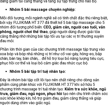
dàng giảm tải căng thẳng và tăng sự tập trung cho não bộ.
Nhóm 5 bài massage chuyên nghiệp:
Mỗi đối tượng, mỗi ngành nghề sẽ có tính chất đặc thù riêng biệt,
bởi vậy FUJIKIMA HT 377 đã thiết kế 5 bài tập massage cho 5
nhóm đối tượng phổ biến:
CEO, giảm cân, người cao tuổi, văn
phòng, người chơi thể thao
, giúp người dùng được giải tỏa
căng thẳng nhờ những bài tập tối ưu tại các vị trí thường xuyên
đau mỏi.
Phần lớn thời gian của các chương trình massage tập trung vào
xoa bóp và bóp nhả những vị trí như cổ-vai-gáy, hông-eo, bắp
chân, bàn tay, bàn chân,… để hỗ trợ loại bỏ năng lượng tiêu cực,
phục hồi cơ thể và loại bỏ cảm giác đau nhức cục bộ.
Nhóm 5 bài tập trí tuệ nhân tạo:
Đây là nhóm bài tập cốt lõi tạo nên chất riêng cho dòng sản
phẩm cùng phân khúc với FUJIKIMA HT 377 khi sở hữu 5
chương trình massage trí tuệ nhân tạo:
Kiểm tra sức khỏe, ngủ
trưa, giảm đau, ngủ ngon, phục hồi
tạo nên chu trình chăm sóc
sức khỏe khép kín, hỗ trợ giảm đau, giảm căng thẳng và giúp
người dùng chìm vào giấc ngủ.