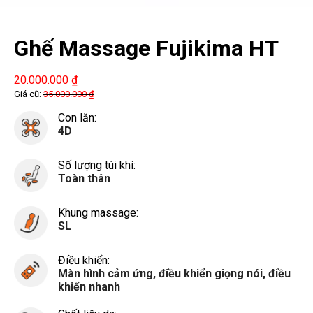
Ghế Massage Fujikima HT
377
20.000.000
₫
Giá cũ:
35.000.000
₫
Con lăn:
4D
Số lượng túi khí:
Toàn thân
Khung massage:
SL
Điều khiển:
Màn hình cảm ứng, điều khiển giọng nói, điều
khiển nhanh