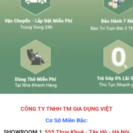
CÔNG TY TNHH TM GIA DỤNG VIỆT
Cơ Sở Miền Bắc:
SHOWROOM 1
:
555 Thụy Khuê - Tây Hồ - Hà Nội