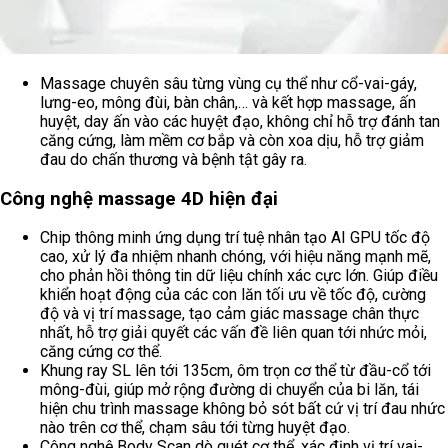
Massage chuyên sâu từng vùng cụ thể như cổ-vai-gáy,
lưng-eo, mông đùi, bàn chân,… và kết hợp massage, ấn
huyệt, day ấn vào các huyệt đạo, không chỉ hỗ trợ đánh tan
căng cứng, làm mềm cơ bắp và còn xoa dịu, hỗ trợ giảm
đau do chấn thương và bệnh tật gây ra.
Công nghệ massage 4D hiện đại
Chip thông minh ứng dụng trí tuệ nhân tạo AI GPU tốc độ
cao, xử lý đa nhiệm nhanh chóng, với hiệu năng mạnh mẽ,
cho phản hồi thông tin dữ liệu chính xác cực lớn. Giúp điều
khiển hoạt động của các con lăn tối ưu về tốc độ, cường
độ và vị trí massage, tạo cảm giác massage chân thực
nhất, hỗ trợ giải quyết các vấn đề liên quan tới nhức mỏi,
căng cứng cơ thể.
Khung ray SL lên tới 135cm, ôm trọn cơ thể từ đầu-cổ tới
mông-đùi, giúp mở rộng đường di chuyển của bi lăn, tái
hiện chu trình massage không bỏ sót bất cứ vị trí đau nhức
nào trên cơ thể, chạm sâu tới từng huyệt đạo.
Công nghệ Body Scan dò quét cơ thể, xác định vị trí vai-