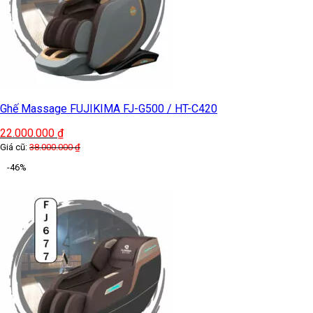
Ghế Massage FUJIKIMA FJ-G500 / HT-C420
22.000.000
₫
Giá cũ:
38.000.000
₫
-46%