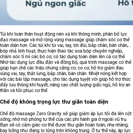
Túi khí toàn thân hoạt động nén xả khí thông minh, phân bổ lực
đạo massage và mở rộng vùng massage giúp chăm sóc cơ thể
toàn diện hơn. Các túi khí từ vai, tay, tới đùi, bắp chân, bàn chân,…
bóp nhả linh hoạt, thực hiện thao tác xoa bóp chuyên nghiệp,
chăm sóc tỉ mỉ các bó cơ, có tác dụng toàn diện lên cả cơ thể.
Nhờ tác dụng lực đều đặn và đồng bộ, quá trình massage có thể
giúp hạn chế các triệu chứng căng cơ, co cơ, hỗ trợ giảm đau
vùng vai, tay, thắt lưng, bắp chân, bàn chân. Nhiệt nóng kết hợp
với các bài tập massage, cho tác dụng tuyệt vời giúp hỗ trợ thúc
đẩy lưu thông khí huyết, nâng cao chất lượng giấc ngủ, hỗ trợ an
thần và hồi phục cơ thể.
Chế độ không trọng lực thư giãn toàn diện
Chế độ massage Zero Gravity sẽ giúp giảm áp lực tối đa lên cột
sống, nhờ mô phỏng tư thế của các phi hành gia ở ngoài vũ trụ.
Bạn sẽ có cảm giác cơ thể được thư giãn hoàn toàn, nhẹ nhàng,
bay bổng như đang lơ lửng trên không trung. Ở tư thế này, áp lực