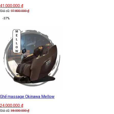
41.000.000
₫
Giá cũ:
97.800.000
₫
-37%
Ghế massage Okinawa Mellow
24.000.000
₫
Giá cũ:
38.000.000
₫