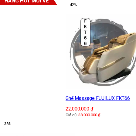
HÀNG HOT MỚI VỀ
-42%
Ghế Massage FUJILUX FKT66
22.000.000
₫
Giá cũ:
38.000.000
₫
-38%