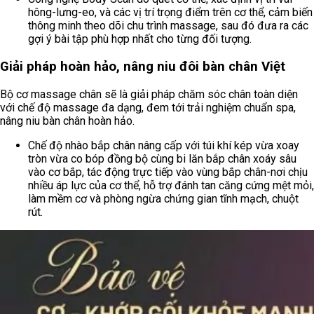
hông-lưng-eo, và các vị trí trọng điểm trên cơ thể, cảm biến
thông minh theo dõi chu trình massage, sau đó đưa ra các
gợi ý bài tập phù hợp nhất cho từng đối tượng.
Giải pháp hoàn hảo, nâng niu đôi bàn chân Việt
Bộ cơ massage chân sẽ là giải pháp chăm sóc chân toàn diện
với chế độ massage đa dạng, đem tới trải nghiệm chuẩn spa,
nâng niu bàn chân hoàn hảo.
Chế độ nhào bắp chân nâng cấp với túi khí kép vừa xoay
tròn vừa co bóp đồng bộ cùng bi lăn bắp chân xoáy sâu
vào cơ bắp, tác động trực tiếp vào vùng bắp chân-nơi chịu
nhiều áp lực của cơ thể, hỗ trợ đánh tan căng cứng mệt mỏi,
làm mềm cơ và phòng ngừa chứng gian tĩnh mạch, chuột
rút.