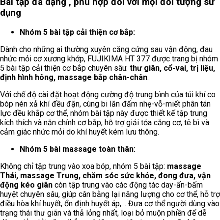
Bài tập đa dạng , phù hợp đối với mọi đối tượng sử
dụng
Nhóm 5 bài tập cải thiện cơ bắp:
Dành cho những ai thường xuyên căng cứng sau vận động, đau
nhức mỏi cơ xương khớp, FUJIKIMA HT 377 được trang bị nhóm
5 bài tập cải thiện cơ bắp chuyên sâu:
thư giãn, cổ-vai, trị liệu,
định hình hông, massage bắp chân-chân
.
Với chế độ cài đặt hoạt động cường độ trung bình của túi khí co
bóp nén xả khí đều đặn, cùng bi lăn đấm nhẹ-vỗ-miết phân tán
lực đều khắp cơ thể, nhóm bài tập này được thiết kế tập trung
kích thích và nắn chỉnh cơ bắp, hỗ trợ giải tỏa căng cơ, tê bì và
cảm giác nhức mỏi do khí huyết kém lưu thông.
Nhóm 5 bài massage toàn thân:
Không chỉ tập trung vào xoa bóp, nhóm 5 bài tập:
massage
Thái, massage Trung, chăm sóc sức khỏe, đong đưa, vận
động kéo giãn
còn tập trung vào các động tác day-ấn-bấm
huyệt chuyên sâu, giúp cân bằng lại năng lượng cho cơ thể, hỗ trợ
điều hòa khí huyết, ổn định huyết áp,… Đưa cơ thể người dùng vào
trạng thái thư giãn và thả lỏng nhất, loại bỏ muộn phiền để dễ