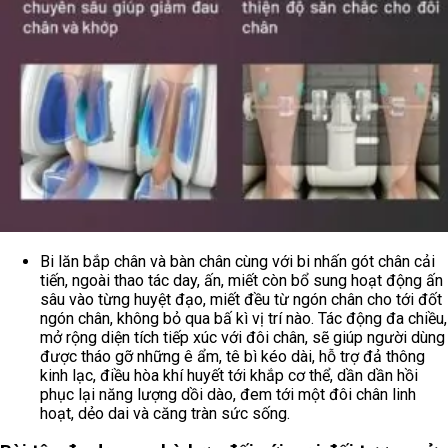
Bi lăn bắp chân và bàn chân cùng với bi nhấn gót chân cải
tiến, ngoài thao tác day, ấn, miết còn bổ sung hoạt động ấn
sâu vào từng huyệt đạo, miết đều từ ngón chân cho tới đốt
ngón chân, không bỏ qua bấ kì vị trí nào. Tác động đa chiều,
mở rộng diện tích tiếp xúc với đôi chân, sẽ giúp người dùng
được tháo gỡ những ê ẩm, tê bì kéo dài, hỗ trợ đả thông
kinh lạc, điều hòa khí huyết tới khắp cơ thể, dần dần hồi
phục lại năng lượng dồi dào, đem tới một đôi chân linh
hoạt, dẻo dai và căng tràn sức sống.