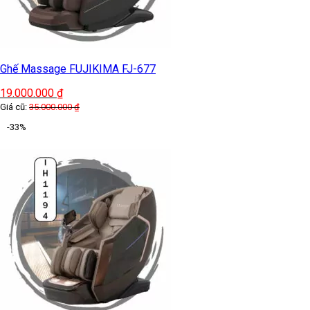
Ghế Massage FUJIKIMA FJ-677
19.000.000
₫
Giá cũ:
35.000.000
₫
-33%