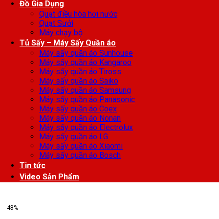
Đồ Gia Dụng
Quạt điều hòa hơi nước
Quạt Sưởi
Máy chạy bộ
Tủ Sấy – Máy Sấy Quần áo
Máy sấy quần áo Sunhouse
Máy sấy quần áo Kangaroo
Máy sấy quần áo Tiross
Máy sấy quần áo Saiko
Máy sấy quần áo Samsung
Máy sấy quần áo Panasonic
Máy sấy quần áo Coex
Máy sấy quần áo Nonan
Máy sấy quần áo Electrolux
Máy sấy quần áo LG
Máy sấy quần áo Xiaomi
Máy sấy quần áo Bosch
Tin tức
Video Sản Phẩm
-43%