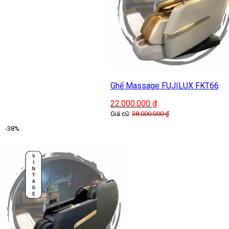
Ghế Massage FUJILUX FKT66
22.000.000
₫
Giá cũ:
38.000.000
₫
-38%