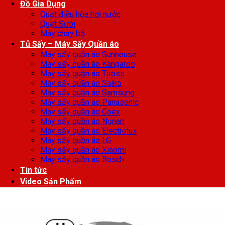
Đồ Gia Dụng
Quạt điều hòa hơi nước
Quạt Sưởi
Máy chạy bộ
Tủ Sấy – Máy Sấy Quần áo
Máy sấy quần áo Sunhouse
Máy sấy quần áo Kangaroo
Máy sấy quần áo Tiross
Máy sấy quần áo Saiko
Máy sấy quần áo Samsung
Máy sấy quần áo Panasonic
Máy sấy quần áo Coex
Máy sấy quần áo Nonan
Máy sấy quần áo Electrolux
Máy sấy quần áo LG
Máy sấy quần áo Xiaomi
Máy sấy quần áo Bosch
Tin tức
Video Sản Phẩm