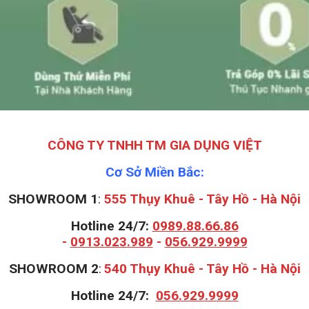
CÔNG TY TNHH TM GIA DỤNG VIỆT
Cơ Sở Miền Bắc:
SHOWROOM 1
:
555 Thụy Khuê - Tây Hồ - Hà Nội
Hotline 24/7:
0989.88.66.86
-
0913.023.989
-
056.929.9999
S
HOWROOM 2
:
540 Thụy Khuê - Tây Hồ - Hà Nội
Hotline 24/7:
056.929.9999