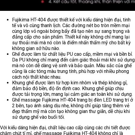
Fujikima HT-404 được thiết kế với kiểu dáng hiện đại, tinh
tế và vô cùng thanh lịch. Các đường nét bo tròn mềm mại
cùng lớp vỏ ngoài bóng bẩy đã tạo nên sự sang trọng và
đẳng cấp cho sản phẩm. Thiết kế này không chỉ mang lại
sự thoải mái mà nó còn là điểm nhấn thẩm mỹ cho bất kỳ
không gian sở hữu nào.
Ghế được làm từ chất liệu PU cao cấp, mềm mại và bền bỉ.
Da PU không chỉ mang đến cảm giác thoải mái khi sử dụng
mà nó còn dễ dàng vệ sinh và bảo quản. Màu sắc của ghế
cũng là các tông màu trung tính, phù hợp với nhiều phong
cách nội thất khác nhau.
Khung ghế được làm từ hợp kim nhôm và thép không gỉ,
đảm bảo độ bền, độ ổn định cao. Khung ghế giúp chịu
được tải trọng lớn, mang lại cảm giác an toàn khi sử dụng.
Ghế massage Fujikima HT-404 trang bị đèn LED trang trí ở
2 bên, tạo ánh sáng dịu nhẹ, không chỉ giúp tăng thêm vẻ
đẹp thẩm mỹ mà còn tạo không gian thư giãn, dễ chịu khi
sử dụng ghế vào buổi tối.
Với kiểu dáng hiện đại, chất liệu cao cấp cùng các chi tiết được
chăm chút tỉ mỉ, ghế massage Fujikima HT-404 không chỉ là