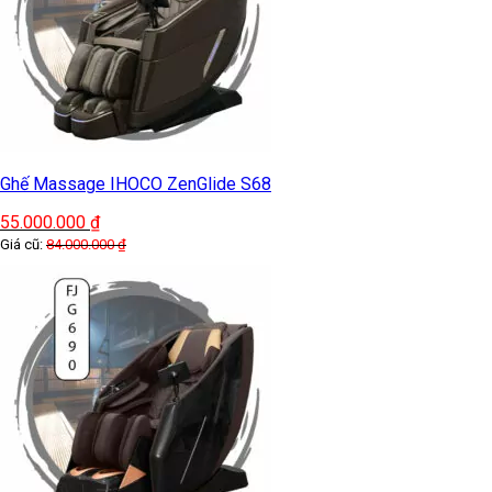
Ghế Massage IHOCO ZenGlide S68
55.000.000
₫
Giá cũ:
84.000.000
₫