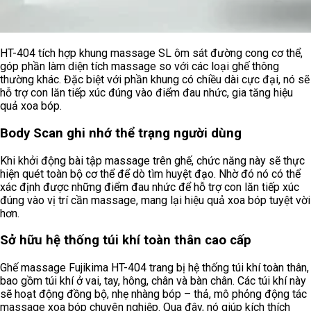
HT-404 tích hợp khung massage SL ôm sát đường cong cơ thể,
góp phần làm diện tích massage so với các loại ghế thông
thường khác. Đặc biệt với phần khung có chiều dài cực đại, nó sẽ
hỗ trợ con lăn tiếp xúc đúng vào điểm đau nhức, gia tăng hiệu
quả xoa bóp.
Body Scan ghi nhớ thể trạng người dùng
Khi khởi động bài tập massage trên ghế, chức năng này sẽ thực
hiện quét toàn bộ cơ thể để dò tìm huyệt đạo. Nhờ đó nó có thể
xác định được những điểm đau nhức để hỗ trợ con lăn tiếp xúc
đúng vào vị trí cần massage, mang lại hiệu quả xoa bóp tuyệt vời
hơn.
Sở hữu hệ thống túi khí toàn thân cao cấp
Ghế massage Fujikima HT-404 trang bị hệ thống túi khí toàn thân,
bao gồm túi khí ở vai, tay, hông, chân và bàn chân. Các túi khí này
sẽ hoạt động đồng bộ, nhẹ nhàng bóp – thả, mô phỏng động tác
massage xoa bóp chuyên nghiệp. Qua đây, nó giúp kích thích