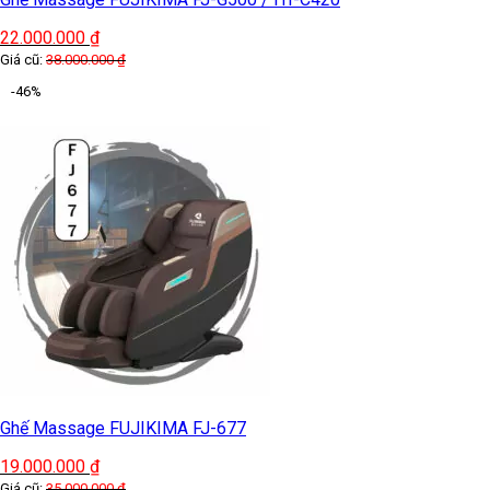
22.000.000
₫
Giá cũ:
38.000.000
₫
-46%
Ghế Massage FUJIKIMA FJ-677
19.000.000
₫
Giá cũ:
35.000.000
₫