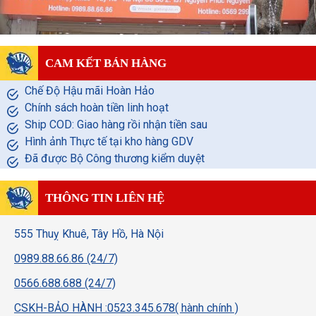
CAM KẾT BÁN HÀNG
Chế Độ Hậu mãi Hoàn Hảo
Chính sách hoàn tiền linh hoạt
Ship COD: Giao hàng rồi nhận tiền sau
Hình ảnh Thực tế tại kho hàng GDV
Đã được Bộ Công thương kiểm duyệt
THÔNG TIN LIÊN HỆ
555 Thuỵ Khuê, Tây Hồ, Hà Nội
0989.88.66.86 (24/7)
0566.688.688 (24/7)
CSKH-BẢO HÀNH :0523.345.678( hành chính )