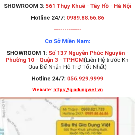
S
HOWROOM 3
:
561 Thụy Khuê - Tây Hồ - Hà Nội
Hotline 24/7:
0989.88.66.86
-------------
Cơ Sở Miền Nam:
SHOWROOM 1
:
Số 137 Nguyễn Phúc Nguyên -
Phường 10 - Quận 3 - TP.HCM
(Liên Hệ trước Khi
Qua Để Nhận Hỗ Trợ Tốt Nhất)
Hotline 24/7:
056.929.9999
Website:
https://giadungviet.vn