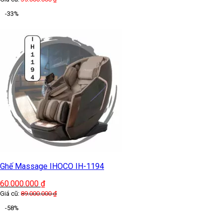
-33%
Ghế Massage IHOCO IH-1194
60.000.000
₫
Giá cũ:
89.000.000
₫
-58%