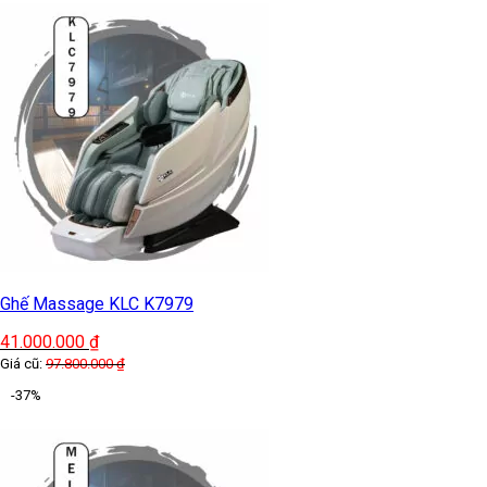
Ghế Massage KLC K7979
41.000.000
₫
Giá cũ:
97.800.000
₫
-37%