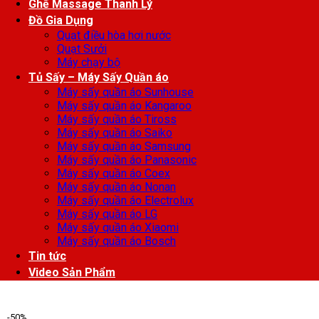
Ghế Massage Thanh Lý
Đồ Gia Dụng
Quạt điều hòa hơi nước
Quạt Sưởi
Máy chạy bộ
Tủ Sấy – Máy Sấy Quần áo
Máy sấy quần áo Sunhouse
Máy sấy quần áo Kangaroo
Máy sấy quần áo Tiross
Máy sấy quần áo Saiko
Máy sấy quần áo Samsung
Máy sấy quần áo Panasonic
Máy sấy quần áo Coex
Máy sấy quần áo Nonan
Máy sấy quần áo Electrolux
Máy sấy quần áo LG
Máy sấy quần áo Xiaomi
Máy sấy quần áo Bosch
Tin tức
Video Sản Phẩm
-50%