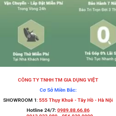
CÔNG TY TNHH TM GIA DỤNG VIỆT
Cơ Sở Miền Bắc:
SHOWROOM 1
:
555 Thụy Khuê - Tây Hồ - Hà Nội
Hotline 24/7:
0989.88.66.86