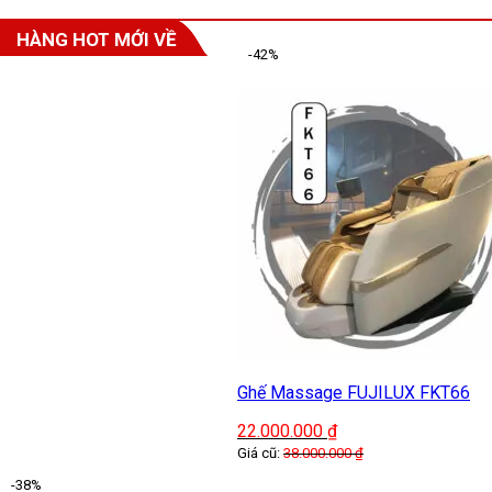
HÀNG HOT MỚI VỀ
-42%
Ghế Massage FUJILUX FKT66
22.000.000
₫
Giá cũ:
38.000.000
₫
-38%