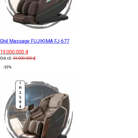
Ghế Massage FUJIKIMA FJ-677
19.000.000
₫
Giá cũ:
35.000.000
₫
-33%