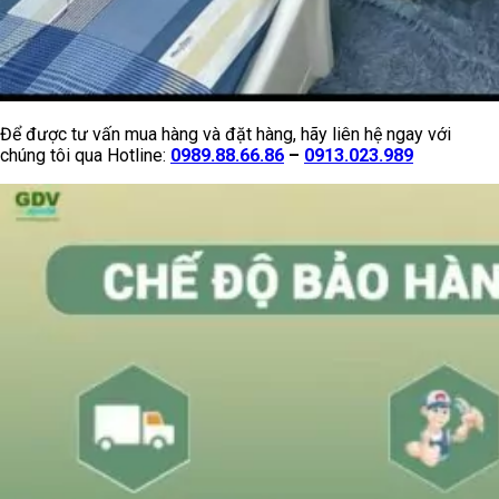
Để được tư vấn mua hàng và đặt hàng, hãy liên hệ ngay với
chúng tôi qua Hotline:
0989.88.66.86
–
0913.023.989