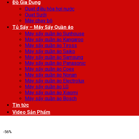
Đồ Gia Dụng
Quạt điều hòa hơi nước
Quạt Sưởi
Máy chạy bộ
Tủ Sấy – Máy Sấy Quần áo
Máy sấy quần áo Sunhouse
Máy sấy quần áo Kangaroo
Máy sấy quần áo Tiross
Máy sấy quần áo Saiko
Máy sấy quần áo Samsung
Máy sấy quần áo Panasonic
Máy sấy quần áo Coex
Máy sấy quần áo Nonan
Máy sấy quần áo Electrolux
Máy sấy quần áo LG
Máy sấy quần áo Xiaomi
Máy sấy quần áo Bosch
Tin tức
Video Sản Phẩm
-56%