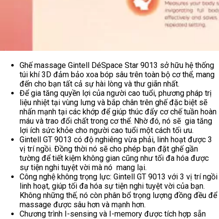
Ghế massage Gintell DéSpace Star 9013 sở hữu hệ thống
túi khí 3D đảm bảo xoa bóp sâu trên toàn bộ cơ thể, mang
đến cho bạn tất cả sự hài lòng và thư giãn nhất.
Để gia tăng quyền lợi của người cao tuổi, phương pháp trị
liệu nhiệt tại vùng lưng và bắp chân trên ghế đặc biệt sẽ
nhấn mạnh tại các khớp để giúp thúc đẩy cơ chế tuần hoàn
máu và trao đổi chất trong cơ thể. Nhờ đó, nó sẽ gia tăng
lợi ích sức khỏe cho người cao tuổi một cách tối ưu.
Gintell GT 9013 có độ nghiêng vừa phải, linh hoạt được 3
vị trí ngồi. Đồng thời nó sẽ cho phép bạn đặt ghế gần
tường để tiết kiệm không gian cũng như tối đa hóa được
sự tiện nghi tuyệt vời mà nó mang lại.
Công nghệ không trọng lực: Gintell GT 9013 với 3 vị trí ngồi
linh hoạt, giúp tối đa hóa sự tiện nghi tuyệt vời của bạn.
Không những thế, nó còn phân bổ trọng lượng đồng đều để
massage được sâu hơn và mạnh hơn.
Chương trình I-sensing và I-memory được tích hợp sẵn