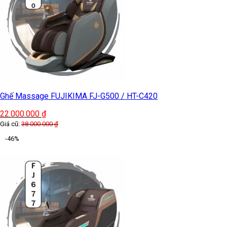
Ghế Massage FUJIKIMA FJ-G500 / HT-C420
22.000.000
₫
Giá cũ:
38.000.000
₫
-46%