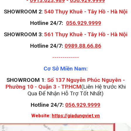
-
0913.023.989
-
056.929.9999
S
HOWROOM 2
:
540 Thụy Khuê - Tây Hồ - Hà Nội
Hotline 24/7:
056.929.9999
S
HOWROOM 3
:
561 Thụy Khuê - Tây Hồ - Hà Nội
Hotline 24/7:
0989.88.66.86
-------------
Cơ Sở Miền Nam:
SHOWROOM 1
:
Số 137 Nguyễn Phúc Nguyên -
Phường 10 - Quận 3 - TP.HCM
(Liên Hệ trước Khi
Qua Để Nhận Hỗ Trợ Tốt Nhất)
Hotline 24/7:
056.929.9999
Website:
https://giadungviet.vn