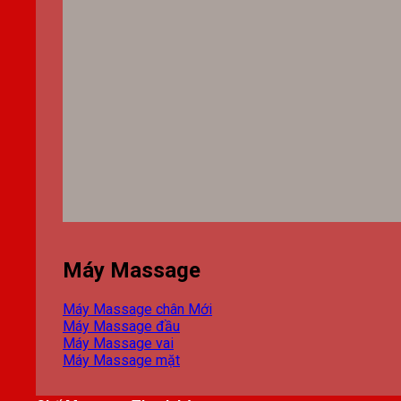
Máy Massage
Máy Massage chân
Máy Massage đầu
Máy Massage vai
Máy Massage mặt