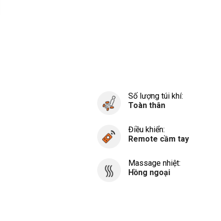
Số lượng túi khí:
Toàn thân
Điều khiển:
Remote cầm tay
Massage nhiệt:
Hồng ngoại