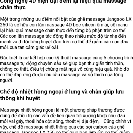
Công nghệ 4D hiện đại đem lại hiệu quả massage
chân thực
Một trong những ưu điểm nổi bật của ghế massage Jangsoo LX
250 là sở hữu con lăn massage 4D bọc silicon êm ái, sẽ mang
lại hiệu quả massage chân thực đến từng bộ phận trên cơ thể.
Các con lăn massage tác động theo nhiều mức độ từ nhẹ đến
mạnh và đi tới từng huyệt đạo trên cơ thể để giảm các cơn đau
mỏi, xua tan cảm giác uể oải.
Đặc biệt là sự kết hợp các kỹ thuật massage cùng 5 chương trình
massage tự động chuyên sâu sẽ giúp bạn thư giãn tinh thần,
chống co thắt, điều trị chứng mất ngủ vô cùng hiệu quả. Nhờ đó
có thể đáp ứng được nhu cầu massage và sở thích của từng
người.
Chế độ nhiệt hồng ngoại ở lưng và chân giúp lưu
thông khí huyết
Massage nhiệt hồng ngoại là một phương pháp thường được
dùng để điều trị các vấn đề liên quan tới xương khớp như đau
mỏi vai gáy, thoái hóa cột sống, thoát vị địa đệm,… Cũng chính vì
vậy, chế độ massage nhiệt thông qua các sợi carbon của ghế
massage Jangsoo LX 250 có thể giúp bạn làm ấm cơ thể, giảm