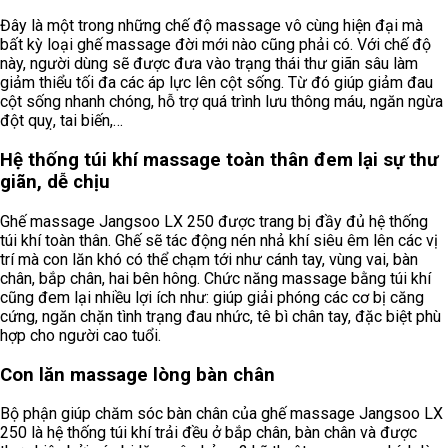
Đây là một trong những chế độ massage vô cùng hiện đại mà
bất kỳ loại ghế massage đời mới nào cũng phải có. Với chế độ
này, người dùng sẽ được đưa vào trạng thái thư giãn sâu làm
giảm thiểu tối đa các áp lực lên cột sống. Từ đó giúp giảm đau
cột sống nhanh chóng, hỗ trợ quá trình lưu thông máu, ngăn ngừa
đột quỵ, tai biến,…
Hệ thống túi khí massage toàn thân đem lại sự thư
giãn, dễ chịu
Ghế massage Jangsoo LX 250 được trang bị đầy đủ hệ thống
túi khí toàn thân. Ghế sẽ tác động nén nhả khí siêu êm lên các vị
trí mà con lăn khó có thể chạm tới như cánh tay, vùng vai, bàn
chân, bắp chân, hai bên hông. Chức năng massage bằng túi khí
cũng đem lại nhiều lợi ích như: giúp giải phóng các cơ bị căng
cứng, ngăn chặn tình trạng đau nhức, tê bì chân tay, đặc biệt phù
hợp cho người cao tuổi.
Con lăn massage lòng bàn chân
Bộ phận giúp chăm sóc bàn chân của ghế massage Jangsoo LX
250 là hệ thống túi khí trải đều ở bắp chân, bàn chân và được