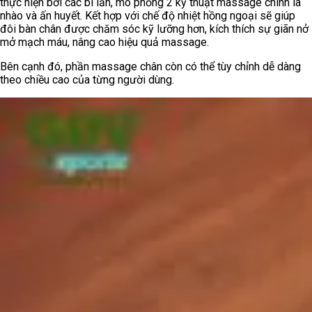
thực hiện bởi các bi lăn, mô phỏng 2 kỹ thuật massage chính là
nhào và ấn huyết. Kết hợp với chế độ nhiệt hồng ngoại sẽ giúp
đôi bàn chân được chăm sóc kỹ lưỡng hơn, kích thích sự giãn nở
mở mạch máu, nâng cao hiệu quả massage.
Bên cạnh đó, phần massage chân còn có thể tùy chỉnh dễ dàng
theo chiều cao của từng người dùng.