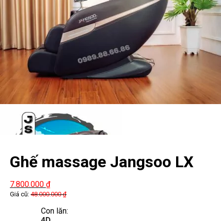
Ghế massage Jangsoo LX
250
7.800.000
₫
Giá cũ:
48.000.000
₫
Con lăn:
4D