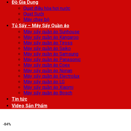
Đồ Gia Dụng
Quạt điều hòa hơi nước
Quạt Sưởi
Máy chạy bộ
Tủ Sấy – Máy Sấy Quần áo
Máy sấy quần áo Sunhouse
Máy sấy quần áo Kangaroo
Máy sấy quần áo Tiross
Máy sấy quần áo Saiko
Máy sấy quần áo Samsung
Máy sấy quần áo Panasonic
Máy sấy quần áo Coex
Máy sấy quần áo Nonan
Máy sấy quần áo Electrolux
Máy sấy quần áo LG
Máy sấy quần áo Xiaomi
Máy sấy quần áo Bosch
Tin tức
Video Sản Phẩm
-84%