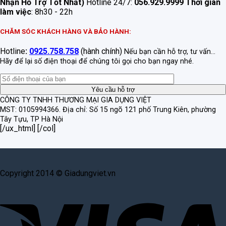
Nhận Hỗ Trợ Tốt Nhất)
Hotline 24/7:
056.929.9999
Thời gian
làm việc
: 8h30 - 22h
CHĂM SÓC KHÁCH HÀNG VÀ BẢO HÀNH:
Hotline
:
0925.758.758
(hành chính)
Nếu bạn cần hỗ trợ, tư vấn...
Hãy để lại số điện thoại để chúng tôi gọi cho bạn ngay nhé.
CÔNG TY TNHH THƯƠNG MẠI GIA DỤNG VIỆT
MST: 0105994366.
Địa chỉ: Số 15 ngõ 121 phố Trung Kiên, phường
Tây Tựu, TP Hà Nội
[/ux_html] [/col]
Copyright 2014 © Giadungviet.vn