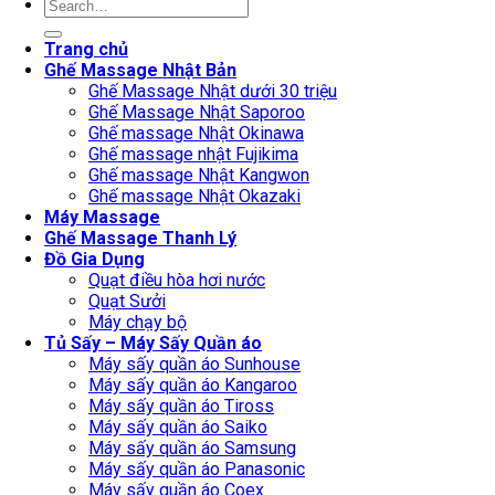
Search
for:
Trang chủ
Ghế Massage Nhật Bản
Ghế Massage Nhật dưới 30 triệu
Ghế Massage Nhật Saporoo
Ghế massage Nhật Okinawa
Ghế massage nhật Fujikima
Ghế massage Nhật Kangwon
Ghế massage Nhật Okazaki
Máy Massage
Ghế Massage Thanh Lý
Đồ Gia Dụng
Quạt điều hòa hơi nước
Quạt Sưởi
Máy chạy bộ
Tủ Sấy – Máy Sấy Quần áo
Máy sấy quần áo Sunhouse
Máy sấy quần áo Kangaroo
Máy sấy quần áo Tiross
Máy sấy quần áo Saiko
Máy sấy quần áo Samsung
Máy sấy quần áo Panasonic
Máy sấy quần áo Coex