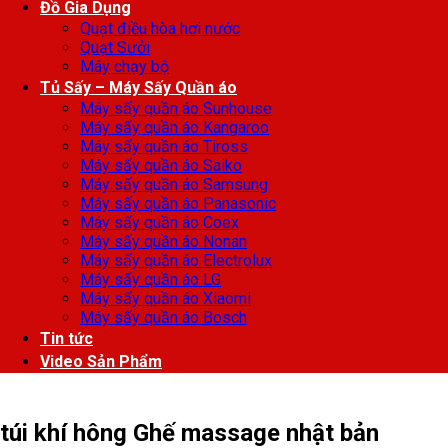
Đồ Gia Dụng
Quạt điều hòa hơi nước
Quạt Sưởi
Máy chạy bộ
Tủ Sấy – Máy Sấy Quần áo
Máy sấy quần áo Sunhouse
Máy sấy quần áo Kangaroo
Máy sấy quần áo Tiross
Máy sấy quần áo Saiko
Máy sấy quần áo Samsung
Máy sấy quần áo Panasonic
Máy sấy quần áo Coex
Máy sấy quần áo Nonan
Máy sấy quần áo Electrolux
Máy sấy quần áo LG
Máy sấy quần áo Xiaomi
Máy sấy quần áo Bosch
Tin tức
Video Sản Phẩm
túi khí hông Ghế massage nhật bản