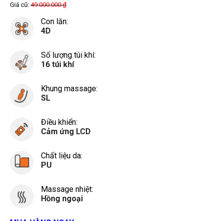
Giá cũ:
49.000.000
₫
Con lăn:
4D
Số lượng túi khí:
16 túi khí
Khung massage:
SL
Điều khiển:
Cảm ứng LCD
Chất liệu da:
PU
Massage nhiệt:
Hồng ngoại