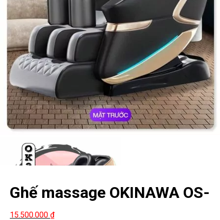
Ghế massage OKINAWA OS-
207
15.500.000
₫