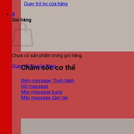
Quay trở lại cửa hàng
0
Giỏ hàng
Chưa có sản phẩm trong giỏ hàng.
Quay trở lại cửa hàng
Chăm sóc cơ thể
Đệm massage
Gối massage
Máy massage bụng
Máy massage cầm tay