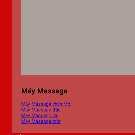
Máy Massage
Máy Massage chân
Máy Massage đầu
Máy Massage vai
Máy Massage mặt