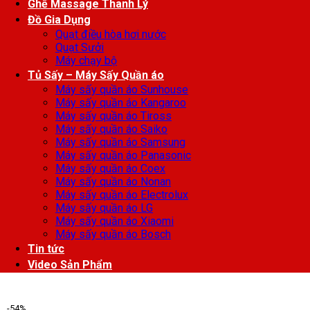
Ghế Massage Thanh Lý
Đồ Gia Dụng
Quạt điều hòa hơi nước
Quạt Sưởi
Máy chạy bộ
Tủ Sấy – Máy Sấy Quần áo
Máy sấy quần áo Sunhouse
Máy sấy quần áo Kangaroo
Máy sấy quần áo Tiross
Máy sấy quần áo Saiko
Máy sấy quần áo Samsung
Máy sấy quần áo Panasonic
Máy sấy quần áo Coex
Máy sấy quần áo Nonan
Máy sấy quần áo Electrolux
Máy sấy quần áo LG
Máy sấy quần áo Xiaomi
Máy sấy quần áo Bosch
Tin tức
Video Sản Phẩm
-54%