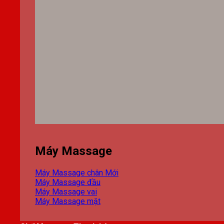
Máy Massage
Máy Massage chân
Máy Massage đầu
Máy Massage vai
Máy Massage mặt