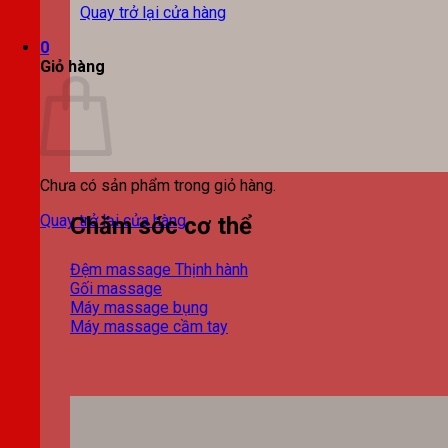
Quay trở lại cửa hàng
0
Giỏ hàng
Chưa có sản phẩm trong giỏ hàng.
Quay trở lại cửa hàng
Chăm sóc cơ thể
Đệm massage
Gối massage
Máy massage bụng
Máy massage cầm tay