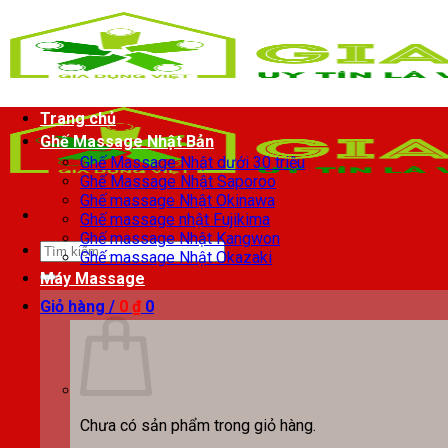
Chuyển
đến
nội
dung
Trang chủ
Ghế Massage Nhật Bản
Ghế Massage Nhật dưới 30 triệu
Ghế Massage Nhật Saporoo
Ghế massage Nhật Okinawa
Ghế massage nhật Fujikima
Ghế massage Nhật Kangwon
Tìm
Ghế massage Nhật Okazaki
kiếm:
Máy Massage
Giỏ hàng /
0
₫
0
Chưa có sản phẩm trong giỏ hàng.