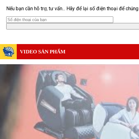
Nếu bạn cần hỗ trợ, tư vấn... Hãy để lại số điện thoại để chúng
VIDEO SẢN PHẨM