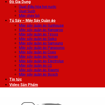
Đồ Gia Dụng
Quạt điều hòa hơi nước
Quạt Sưởi
Máy chạy bộ
Tủ Sấy – Máy Sấy Quần áo
Máy sấy quần áo Sunhouse
Máy sấy quần áo Kangaroo
Máy sấy quần áo Tiross
Máy sấy quần áo Saiko
Máy sấy quần áo Samsung
Máy sấy quần áo Panasonic
Máy sấy quần áo Coex
Máy sấy quần áo Nonan
Máy sấy quần áo Electrolux
Máy sấy quần áo LG
Máy sấy quần áo Xiaomi
Máy sấy quần áo Bosch
Tin tức
Video Sản Phẩm