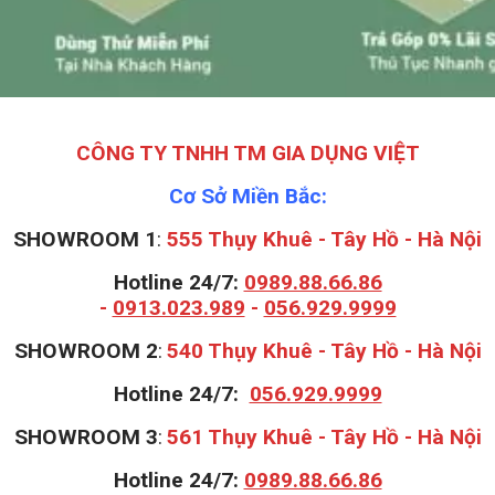
CÔNG TY TNHH TM GIA DỤNG VIỆT
Cơ Sở Miền Bắc:
SHOWROOM 1
:
555 Thụy Khuê - Tây Hồ - Hà Nội
Hotline 24/7:
0989.88.66.86
-
0913.023.989
-
056.929.9999
S
HOWROOM 2
:
540 Thụy Khuê - Tây Hồ - Hà Nội
Hotline 24/7:
056.929.9999
S
HOWROOM 3
:
561 Thụy Khuê - Tây Hồ - Hà Nội
Hotline 24/7:
0989.88.66.86