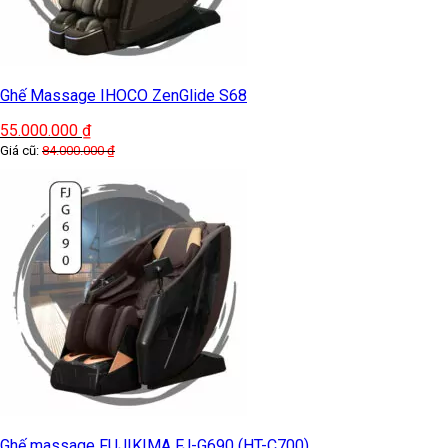
Ghế Massage IHOCO ZenGlide S68
55.000.000
₫
Giá cũ:
84.000.000
₫
Ghế massage FUJIKIMA FJ-G690 (HT-C700)