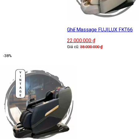
Ghế Massage FUJILUX FKT66
22.000.000
₫
Giá cũ:
38.000.000
₫
-38%