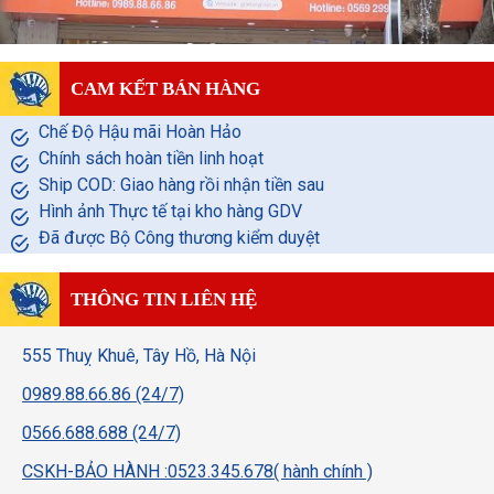
CAM KẾT BÁN HÀNG
Chế Độ Hậu mãi Hoàn Hảo
Chính sách hoàn tiền linh hoạt
Ship COD: Giao hàng rồi nhận tiền sau
Hình ảnh Thực tế tại kho hàng GDV
Đã được Bộ Công thương kiểm duyệt
THÔNG TIN LIÊN HỆ
555 Thuỵ Khuê, Tây Hồ, Hà Nội
0989.88.66.86 (24/7)
0566.688.688 (24/7)
CSKH-BẢO HÀNH :0523.345.678( hành chính )