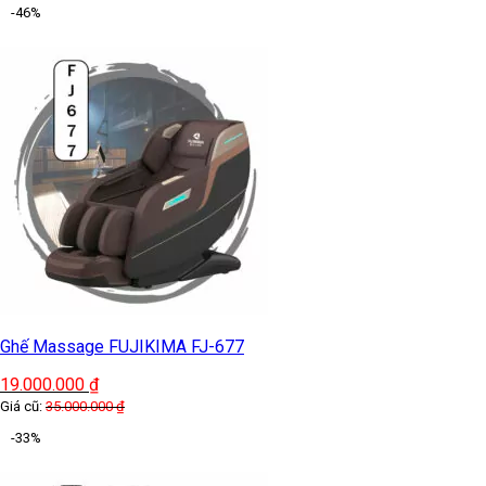
-46%
Ghế Massage FUJIKIMA FJ-677
19.000.000
₫
Giá cũ:
35.000.000
₫
-33%