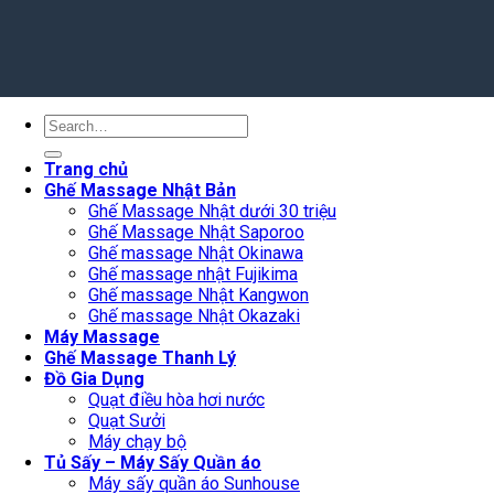
Search
for:
Trang chủ
Ghế Massage Nhật Bản
Ghế Massage Nhật dưới 30 triệu
Ghế Massage Nhật Saporoo
Ghế massage Nhật Okinawa
Ghế massage nhật Fujikima
Ghế massage Nhật Kangwon
Ghế massage Nhật Okazaki
Máy Massage
Ghế Massage Thanh Lý
Đồ Gia Dụng
Quạt điều hòa hơi nước
Quạt Sưởi
Máy chạy bộ
Tủ Sấy – Máy Sấy Quần áo
Máy sấy quần áo Sunhouse