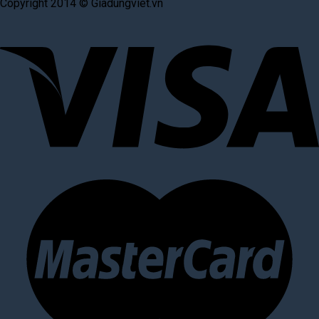
Copyright 2014 © Giadungviet.vn