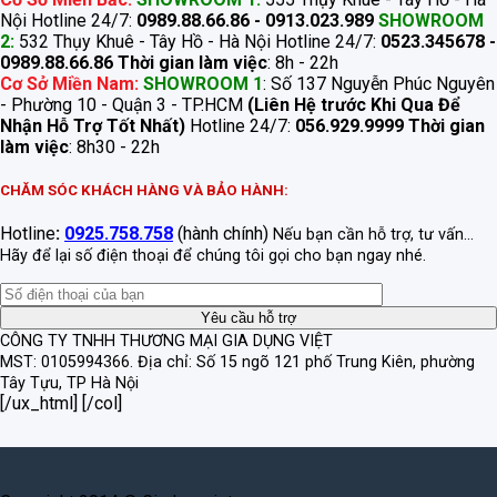
Nội Hotline 24/7:
0989.88.66.86 - 0913.023.989
SHOWROOM
2:
532 Thụy Khuê - Tây Hồ - Hà Nội Hotline 24/7:
0523.345678 -
0989.88.66.86
Thời gian làm việc
: 8h - 22h
Cơ Sở Miền Nam:
SHOWROOM 1
: Số 137 Nguyễn Phúc Nguyên
- Phường 10 - Quận 3 - TP.HCM
(Liên Hệ trước Khi Qua Để
Nhận Hỗ Trợ Tốt Nhất)
Hotline 24/7:
056.929.9999
Thời gian
làm việc
: 8h30 - 22h
CHĂM SÓC KHÁCH HÀNG VÀ BẢO HÀNH:
Hotline
:
0925.758.758
(hành chính)
Nếu bạn cần hỗ trợ, tư vấn...
Hãy để lại số điện thoại để chúng tôi gọi cho bạn ngay nhé.
CÔNG TY TNHH THƯƠNG MẠI GIA DỤNG VIỆT
MST: 0105994366.
Địa chỉ: Số 15 ngõ 121 phố Trung Kiên, phường
Tây Tựu, TP Hà Nội
[/ux_html] [/col]