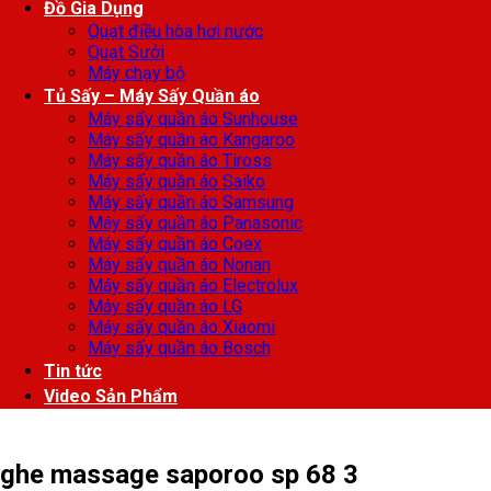
Đồ Gia Dụng
Quạt điều hòa hơi nước
Quạt Sưởi
Máy chạy bộ
Tủ Sấy – Máy Sấy Quần áo
Máy sấy quần áo Sunhouse
Máy sấy quần áo Kangaroo
Máy sấy quần áo Tiross
Máy sấy quần áo Saiko
Máy sấy quần áo Samsung
Máy sấy quần áo Panasonic
Máy sấy quần áo Coex
Máy sấy quần áo Nonan
Máy sấy quần áo Electrolux
Máy sấy quần áo LG
Máy sấy quần áo Xiaomi
Máy sấy quần áo Bosch
Tin tức
Video Sản Phẩm
ghe massage saporoo sp 68 3